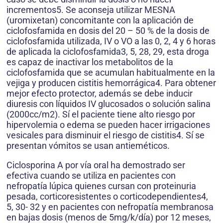
incrementos5. Se aconseja utilizar MESNA
(uromixetan) concomitante con la aplicación de
ciclofosfamida en dosis del 20 – 50 % de la dosis de
ciclofosfamida utilizada, IV o VO a las 0, 2, 4 y 6 horas
de aplicada la ciclofosfamida3, 5, 28, 29, esta droga
es capaz de inactivar los metabolitos de la
ciclofosfamida que se acumulan habitualmente en la
vejiga y producen cistitis hemorrágica4. Para obtener
mejor efecto protector, además se debe inducir
diuresis con líquidos IV glucosados o solución salina
(2000cc/m2). Sí el paciente tiene alto riesgo por
hipervolemia o edema se pueden hacer irrigaciones
vesicales para disminuir el riesgo de cistitis4. Sí se
presentan vómitos se usan antieméticos.
Ciclosporina A por vía oral ha demostrado ser
efectiva cuando se utiliza en pacientes con
nefropatía lúpica quienes cursan con proteinuria
pesada, corticoresistentes o corticodependientes4,
5, 30- 32 y en pacientes con nefropatía membranosa
en bajas dosis (menos de 5mg/k/día) por 12 meses,