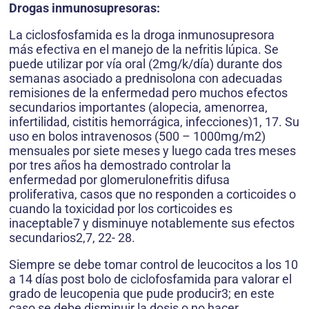
Drogas inmunosupresoras:
La ciclosfosfamida es la droga inmunosupresora
más efectiva en el manejo de la nefritis lúpica. Se
puede utilizar por vía oral (2mg/k/día) durante dos
semanas asociado a prednisolona con adecuadas
remisiones de la enfermedad pero muchos efectos
secundarios importantes (alopecia, amenorrea,
infertilidad, cistitis hemorrágica, infecciones)1, 17. Su
uso en bolos intravenosos (500 – 1000mg/m2)
mensuales por siete meses y luego cada tres meses
por tres años ha demostrado controlar la
enfermedad por glomerulonefritis difusa
proliferativa, casos que no responden a corticoides o
cuando la toxicidad por los corticoides es
inaceptable7 y disminuye notablemente sus efectos
secundarios2,7, 22- 28.
Siempre se debe tomar control de leucocitos a los 10
a 14 días post bolo de ciclofosfamida para valorar el
grado de leucopenia que pude producir3; en este
caso se debe disminuir la dosis o no hacer