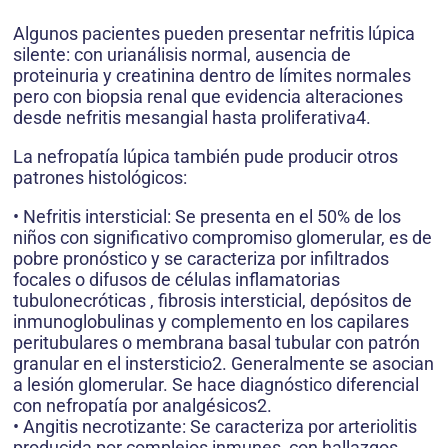
Algunos pacientes pueden presentar nefritis lúpica
silente: con urianálisis normal, ausencia de
proteinuria y creatinina dentro de límites normales
pero con biopsia renal que evidencia alteraciones
desde nefritis mesangial hasta proliferativa4.
La nefropatía lúpica también pude producir otros
patrones histológicos:
• Nefritis intersticial: Se presenta en el 50% de los
niños con significativo compromiso glomerular, es de
pobre pronóstico y se caracteriza por infiltrados
focales o difusos de células inflamatorias
tubulonecróticas , fibrosis intersticial, depósitos de
inmunoglobulinas y complemento en los capilares
peritubulares o membrana basal tubular con patrón
granular en el instersticio2. Generalmente se asocian
a lesión glomerular. Se hace diagnóstico diferencial
con nefropatía por analgésicos2.
• Angitis necrotizante: Se caracteriza por arteriolitis
producida por complejos inmunes, con hallazgos