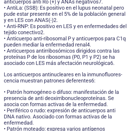
anticuerpos anti Ro (+) y ANAs negativos7.
• AntiLa: (SSB): Es positivo en el lupus neonatal pero
pude estar presente en el 5% de la población general
y en LES con ANAS(-)2.
• Anti-RNP: Es positivo en LES y en enfermedades del
tejido conectivo2.
• Anticuerpo anti-ribosomal P y anticuerpos para C1q
pueden mediar la enfermedad renal4.
• Anticuerpos antirribosómicos dirigidos contra las
proteínas P de los ribosomas (P0, P1 y P2) se ha
asociado con LES más afectación neurológica6.
Los anticuerpos antinucleares en la inmunofluores-
cencia muestran patrones deferentes6:
• Patrón homogéneo o difuso: manifestación de la
presencia de anti deoxirribonucleoproteínas. Se
asocia con formas activas de la enfermedad.
• Periférico o rudo: expresión de anticuerpos anti
DNA nativo. Asociado con formas activas de la
enfermedad.
• Patrón moteado: expresa varios antígenos