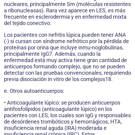
nucleares, principalmente Sm (moléculas resistentes
a ribonucleasas). Rara vez aparece en LES, es más
frecuente en esclerodermia y en enfermedad mixta
del tejido conectivo.
Los pacientes con nefritis lúpica pueden tener ANA
(-) si cursan con síndrome nefrótico por la pérdida de
proteínas por orina que incluye inmu-noglobulinas,
principalmente IgG7. Además, cuando la
enfermedad está muy activa tiene gran cantidad de
anticuerpos formando complejo, que no se pueden
detectar con las pruebas convencionales, requiriendo
previa disociación in vitro de los complejos18.
e. Otros autoanticuerpos:
• Anticoagulante lúpico: se producen anticuerpos
antifosfolípidos (anticoagulante lúpico) en los
pacientes con LES, los cuales son IgG y responsables
de desórdenes trombóticos y hemorrágicos, HTA,
insuficiencia renal aguda (IRA) moderada e
insuficiencia renal crónica (IRC). Estos