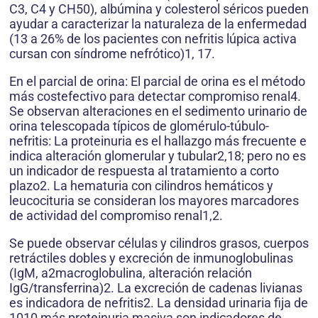
C3, C4 y CH50), albúmina y colesterol séricos pueden
ayudar a caracterizar la naturaleza de la enfermedad
(13 a 26% de los pacientes con nefritis lúpica activa
cursan con síndrome nefrótico)1, 17.
En el parcial de orina: El parcial de orina es el método
más costefectivo para detectar compromiso renal4.
Se observan alteraciones en el sedimento urinario de
orina telescopada típicos de glomérulo-túbulo-
nefritis: La proteinuria es el hallazgo más frecuente e
indica alteración glomerular y tubular2,18; pero no es
un indicador de respuesta al tratamiento a corto
plazo2. La hematuria con cilindros hemáticos y
leucocituria se consideran los mayores marcadores
de actividad del compromiso renal1,2.
Se puede observar células y cilindros grasos, cuerpos
retráctiles dobles y excreción de inmunoglobulinas
(IgM, a2macroglobulina, alteración relación
IgG/transferrina)2. La excreción de cadenas livianas
es indicadora de nefritis2. La densidad urinaria fija de
1010 más proteinuria masiva son indicadores de