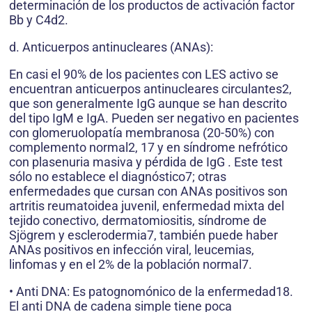
determinación de los productos de activación factor
Bb y C4d2.
d. Anticuerpos antinucleares (ANAs):
En casi el 90% de los pacientes con LES activo se
encuentran anticuerpos antinucleares circulantes2,
que son generalmente IgG aunque se han descrito
del tipo IgM e IgA. Pueden ser negativo en pacientes
con glomeruolopatía membranosa (20-50%) con
complemento normal2, 17 y en síndrome nefrótico
con plasenuria masiva y pérdida de IgG . Este test
sólo no establece el diagnóstico7; otras
enfermedades que cursan con ANAs positivos son
artritis reumatoidea juvenil, enfermedad mixta del
tejido conectivo, dermatomiositis, síndrome de
Sjögrem y esclerodermia7, también puede haber
ANAs positivos en infección viral, leucemias,
linfomas y en el 2% de la población normal7.
• Anti DNA: Es patognomónico de la enfermedad18.
El anti DNA de cadena simple tiene poca