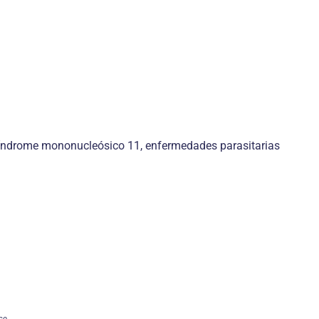
 síndrome mononucleósico 11, enfermedades parasitarias
co