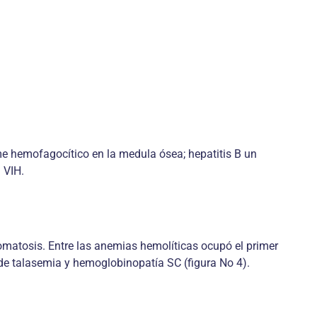
me hemofagocítico en la medula ósea; hepatitis B un
 VIH.
omatosis. Entre las anemias hemolíticas ocupó el primer
 de talasemia y hemoglobinopatía SC (figura No 4).