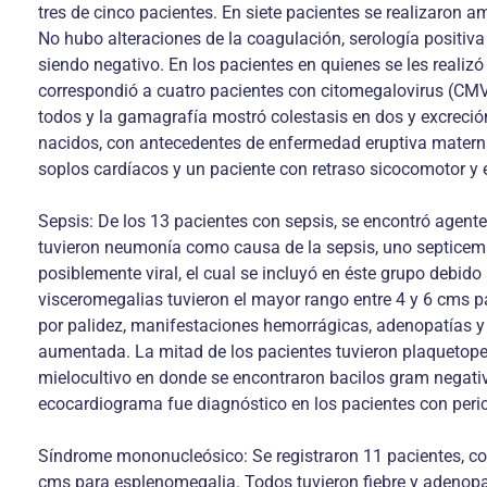
tres de cinco pacientes. En siete pacientes se realizaron
No hubo alteraciones de la coagulación, serología positiva
siendo negativo. En los pacientes en quienes se les realiz
correspondió a cuatro pacientes con citomegalovirus (CMV),
todos y la gamagrafía mostró colestasis en dos y excreción
nacidos, con antecedentes de enfermedad eruptiva materna e
soplos cardíacos y un paciente con retraso sicocomotor y e
Sepsis: De los 13 pacientes con sepsis, se encontró agente
tuvieron neumonía como causa de la sepsis, uno septicemia
posiblemente viral, el cual se incluyó en éste grupo debi
visceromegalias tuvieron el mayor rango entre 4 y 6 cms p
por palidez, manifestaciones hemorrágicas, adenopatías y 
aumentada. La mitad de los pacientes tuvieron plaquetopen
mielocultivo en donde se encontraron bacilos gram negativos
ecocardiograma fue diagnóstico en los pacientes con perica
Síndrome mononucleósico: Se registraron 11 pacientes, con
cms para esplenomegalia. Todos tuvieron fiebre y adenopa