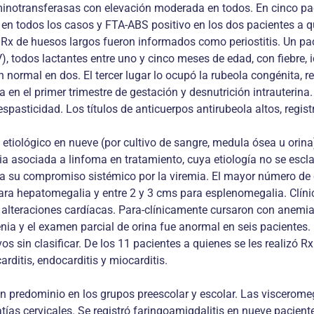
 aminotransferasas con elevación moderada en todos. En cinco p
 en todos los casos y FTA-ABS positivo en los dos pacientes a q
ó Rx de huesos largos fueron informados como periostitis. Un pa
 todos lactantes entre uno y cinco meses de edad, con fiebre, ic
 normal en dos. El tercer lugar lo ocupó la rubeola congénita, 
n el primer trimestre de gestación y desnutrición intrauterina.
spasticidad. Los títulos de anticuerpos antirubeola altos, regis
 etiológico en nueve (por cultivo de sangre, medula ósea u orina
 asociada a linfoma en tratamiento, cuya etiología no se escla
do a su compromiso sistémico por la viremia. El mayor número d
ara hepatomegalia y entre 2 y 3 cms para esplenomegalia. Clíni
alteraciones cardíacas. Para-clínicamente cursaron con anemia,
ia y el examen parcial de orina fue anormal en seis pacientes. 
 sin clasificar. De los 11 pacientes a quienes se les realizó Rx
rditis, endocarditis y miocarditis.
 predominio en los grupos preescolar y escolar. Las visceromeg
tías cervicales. Se registró faringoamigdalitis en nueve pacie