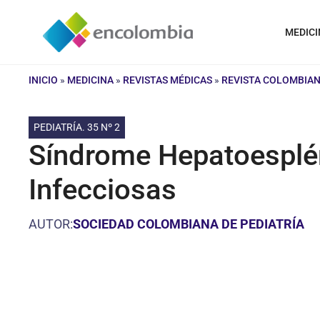
Saltar
al
MEDICI
contenido
INICIO
»
MEDICINA
»
REVISTAS MÉDICAS
»
REVISTA COLOMBIAN
PEDIATRÍA. 35 Nº 2
Síndrome Hepatoesplé
Infecciosas
AUTOR:
SOCIEDAD COLOMBIANA DE PEDIATRÍA