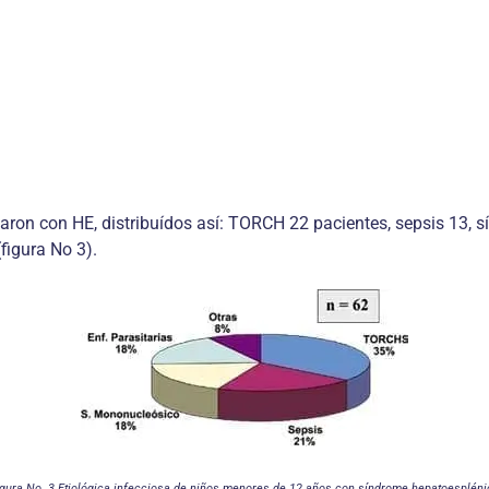
saron con HE, distribuídos así: TORCH 22 pacientes, sepsis 13,
(figura No 3).
igura No. 3 Etiológica infecciosa de niños menores de 12 años con síndrome hepatoespléni