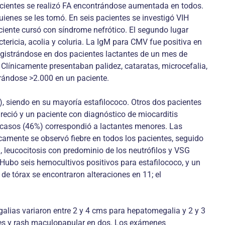
acientes se realizó FA encontrándose aumentada en todos.
uienes se les tomó. En seis pacientes se investigó VIH
ciente cursó con síndrome nefrótico. El segundo lugar
tericia, acolia y coluria. La IgM para CMV fue positiva en
registrándose en dos pacientes lactantes de un mes de
 Clínicamente presentaban palidez, cataratas, microcefalia,
trándose >2.000 en un paciente.
), siendo en su mayoría estafilococo. Otros dos pacientes
reció y un paciente con diagnóstico de miocarditis
e casos (46%) correspondió a lactantes menores. Las
camente se observó fiebre en todos los pacientes, seguido
 leucocitosis con predominio de los neutrófilos y VSG
Hubo seis hemocultivos positivos para estafilococo, y un
 de tórax se encontraron alteraciones en 11; el
alias variaron entre 2 y 4 cms para hepatomegalia y 2 y 3
ntes y rash maculopapular en dos. Los exámenes