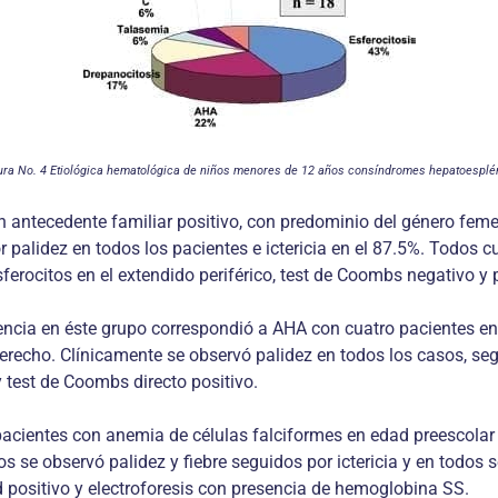
ura No. 4 Etiológica hematológica de niños menores de 12 años consíndromes hepatoesplé
n antecedente familiar positivo, con predominio del género feme
 palidez en todos los pacientes e ictericia en el 87.5%. Todos 
sferocitos en el extendido periférico, test de Coombs negativo y
encia en éste grupo correspondió a AHA con cuatro pacientes e
erecho. Clínicamente se observó palidez en todos los casos, seg
y test de Coombs directo positivo.
 pacientes con anemia de células falciformes en edad preescolar
os se observó palidez y fiebre seguidos por ictericia y en to
ad positivo y electroforesis con presencia de hemoglobina SS.