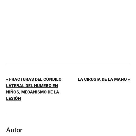
o
p
k
« FRACTURAS DEL CÓNDILO
LA CIRUGIA DE LA MANO »
LATERAL DEL HUMERO EN
NIÑOS, MECANISMO DE LA
LESIÓN
Autor