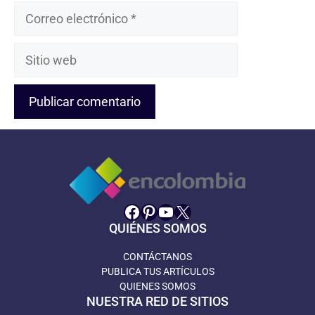
Correo
electrónico
Sitio
web
Facebook
Pinterest
YouTube
X
QUIÉNES SOMOS
CONTÁCTANOS
PUBLICA TUS ARTÍCULOS
QUIENES SOMOS
NUESTRA RED DE SITIOS