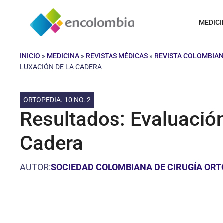
Saltar
al
MEDICI
contenido
INICIO
»
MEDICINA
»
REVISTAS MÉDICAS
»
REVISTA COLOMBIAN
LUXACIÓN DE LA CADERA
ORTOPEDIA. 10 NO. 2
Resultados: Evaluación
Cadera
AUTOR:
SOCIEDAD COLOMBIANA DE CIRUGÍA ORT