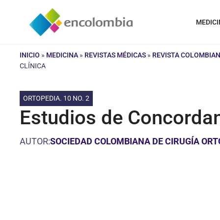
Saltar
al
MEDICI
contenido
INICIO
»
MEDICINA
»
REVISTAS MÉDICAS
»
REVISTA COLOMBIAN
CLÍNICA
ORTOPEDIA. 10 NO. 2
Estudios de Concordanc
AUTOR:
SOCIEDAD COLOMBIANA DE CIRUGÍA ORT