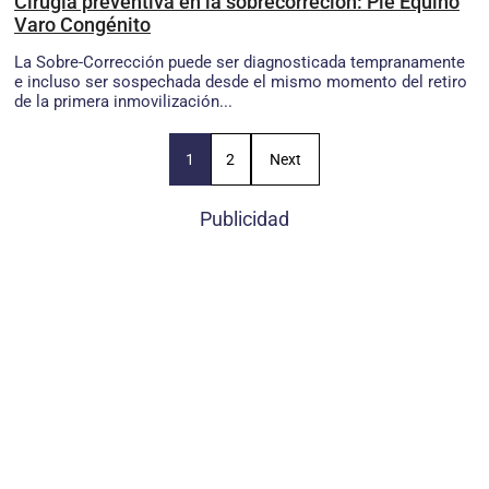
Cirugía preventiva en la sobrecorreción: Pie Equino
Varo Congénito
La Sobre-Corrección puede ser diagnosticada tempranamente
e incluso ser sospechada desde el mismo momento del retiro
de la primera inmovilización...
1
2
Next
Publicidad