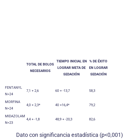
TIEMPO INICIAL EN
% DE ÉXITO
TOTAL DE BOLOS
LOGRAR META DE
EN LOGRAR
NECESARIOS
SEDACIÓN
SEDACIÓN
FENTANYL
7,1 + 2,6
60 + -13,7
58,3
N=24
MORFINA
4,0 + 2,3*
40 +16,4*
79,2
N=24
MIDAZOLAM
4,4 + -1,8
48,9 + -20,3
82,6
N=23
Dato con significancia estadística (p<0,001)