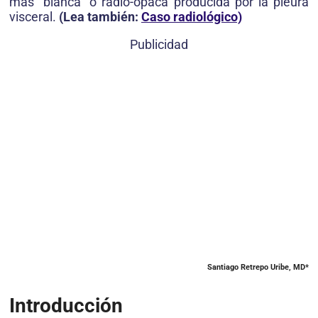
más “blanca” o radio-opaca producida por la pleura
visceral.
(Lea también:
Caso radiológico)
Publicidad
Santiago Retrepo Uribe, MD*
Introducción