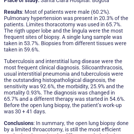
Place of study:
Santa Clara Hospital. Bogotá
Results
: Most of patients were male (60.2%).
Pulmonary hypertension was present in 20.3% of the
patients. Limites thoracotomy was used in 65.7%.
The rigth upper lobe and the lingula were the most
frequent sites of biopsy. A single lung sample was
taken in 53.7%. Biopsies from different tissues were
taken in 59.6%.
Tuberculosis and interstitial lung disease were the
most frequent clinical diagnosis. Silicoanthracosis,
usual interstitial pneumonia and tuberculosis were
the outstanding histopatholigical diagnosis, the
sensitivity was 92.6%, the morbidity, 25.9% and the
mortality 0.93%. The diagnosis was changed in
65.7% and a different therapy was started in 54.6%.
Before the open lung biopsy, the patient’s work-up
was 30 + 41 days.
Conclusions
: In summary, the open lung biopsy done
by a limited throacotomy, is still the most efficient