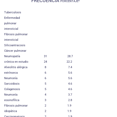
FRECUENCIA
PORCENTAJE*
Tuberculosis
Enfermedad
pulmonar
intersticial
Fibrosis pulmonar
intersticial
Silicoantracosis
Cáncer pulmonar
Neumopatía
31
28.7
crónica en estudio
24
22.2
Alveolitis alérgica
8
7.4
extrínseca
6
5.6
Neumonía
6
5.6
Sarcoidosis
5
4.6
Colagenosis
5
4.6
Neumonía
4
3.7
eosinofílica
3
2.8
Fibrosis pulmonar
2
1.9
idiopática
2
1.9
Carcinomatosis
2
1.9