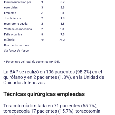
Inmunosupresión por
9
8.2
esteroides
3
2.8
Empiema
2
1.8
Insuficiencia
2
1.8
respiratoria aguda
2
1.8
Ventilación mecánica
2
1.8
Falla orgánica
8
7.8
múltiple
78
78.2
Dos o más factores
Sin factor de riesgo
* Porcentaje del total de pacientes (n=108).
La BAP se realizó en 106 pacientes (98.2%) en el
quirófano y en 2 pacientes (1.8%), en la Unidad de
Cuidados Intensivos.
Técnicas quirúrgicas empleadas
Toracotomía limitada en 71 pacientes (65.7%),
toracoscopia 17 pacientes (15.7%), toracotomía