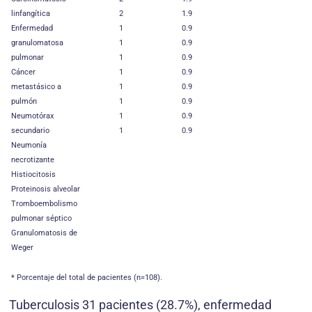
linfangítica
2
1.9
Enfermedad
1
0.9
granulomatosa
1
0.9
pulmonar
1
0.9
Cáncer
1
0.9
metastásico a
1
0.9
pulmón
1
0.9
Neumotórax
1
0.9
secundario
1
0.9
Neumonía
necrotizante
Histiocitosis
Proteinosis alveolar
Tromboembolismo
pulmonar séptico
Granulomatosis de
Weger
* Porcentaje del total de pacientes (n=108).
Tuberculosis 31 pacientes (28.7%), enfermedad