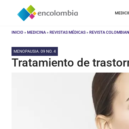
Saltar
al
MEDICI
contenido
INICIO
»
MEDICINA
»
REVISTAS MÉDICAS
»
REVISTA COLOMBIAN
MENOPAUSIA. 09 NO. 4
Tratamiento de trastor