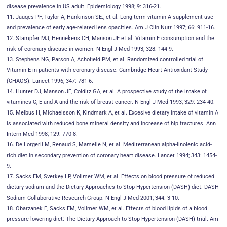
disease prevalence in US adult. Epidemiology 1998; 9: 316-21.
11. Jauqes PF, Taylor A, Hankinson SE., et al. Long-term vitamin A supplement use
and prevalence of early age-related lens opacities. Am J Clin Nutr 1997; 66: 911-16.
12. Stampfer MJ, Hennekens CH, Manson JE et al. Vitamin E consumption and the
risk of coronary disease in women. N Engl J Med 1993; 328: 144-9.
13. Stephens NG, Parson A, Achofield PM, et al. Randomized controlled trial of
Vitamin E in patients with coronary disease: Cambridge Heart Antioxidant Study
(CHAOS). Lancet 1996; 347: 781-6.
14. Hunter DJ, Manson JE, Colditz GA, et al. A prospective study of the intake of
vitamines C, E and A and the risk of breast cancer. N Engl J Med 1993; 329: 234-40.
15. Melbus H, Michaelsson K, Kindmark A, et al. Excesive dietary intake of vitamin A
is associated with reduced bone mineral density and increase of hip fractures. Ann
Intern Med 1998; 129: 770-8.
16. De Lorgeril M, Renaud S, Mamelle N, et al. Mediterranean alpha-linolenic acid-
rich diet in secondary prevention of coronary heart disease. Lancet 1994; 343: 1454-
9.
17. Sacks FM, Svetkey LP, Vollmer WM, et al. Effects on blood pressure of reduced
dietary sodium and the Dietary Approaches to Stop Hypertension (DASH) diet. DASH-
Sodium Collaborative Research Group. N Engl J Med 2001; 344: 3-10.
18. Obarzanek E, Sacks FM, Vollmer WM, et al. Effects of blood lipids of a blood
pressure-lowering diet: The Dietary Approach to Stop Hypertension (DASH) trial. Am