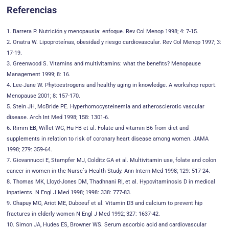
Referencias
1. Barrera P. Nutrición y menopausia: enfoque. Rev Col Menop 1998; 4: 7-15.
2. Onatra W. Lipoproteínas, obesidad y riesgo cardiovascular. Rev Col Menop 1997; 3:
17-19.
3. Greenwood S. Vitamins and multivitamins: what the benefits? Menopause
Management 1999; 8: 16.
4. Lee-Jane W. Phytoestrogens and healthy aging in knowledge. A workshop report.
Menopause 2001; 8: 157-170.
5. Stein JH, McBride PE. Hyperhomocysteinemia and atherosclerotic vascular
disease. Arch Int Med 1998; 158: 1301-6.
6. Rimm EB, Willet WC, Hu FB et al. Folate and vitamin B6 from diet and
supplements in relation to risk of coronary heart disease among women. JAMA
1998; 279: 359-64.
7. Giovannucci E, Stampfer MJ, Colditz GA et al. Multivitamin use, folate and colon
cancer in women in the Nurse`s Health Study. Ann Intern Med 1998; 129: 517-24.
8. Thomas MK, Lloyd-Jones DM, Thadhnani RI, et al. Hypovitaminosis D in medical
inpatients. N Engl J Med 1998; 1998: 338: 777-83.
9. Chapuy MC, Ariot ME, Duboeuf et al. Vitamin D3 and calcium to prevent hip
fractures in elderly women N Engl J Med 1992; 327: 1637-42.
10. Simon JA, Hudes ES, Browner WS. Serum ascorbic acid and cardiovascular