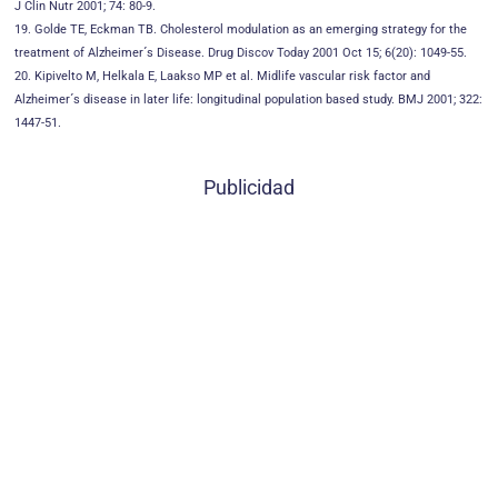
J Clin Nutr 2001; 74: 80-9.
19. Golde TE, Eckman TB. Cholesterol modulation as an emerging strategy for the
treatment of Alzheimer´s Disease. Drug Discov Today 2001 Oct 15; 6(20): 1049-55.
20. Kipivelto M, Helkala E, Laakso MP et al. Midlife vascular risk factor and
Alzheimer´s disease in later life: longitudinal population based study. BMJ 2001; 322:
1447-51.
Publicidad