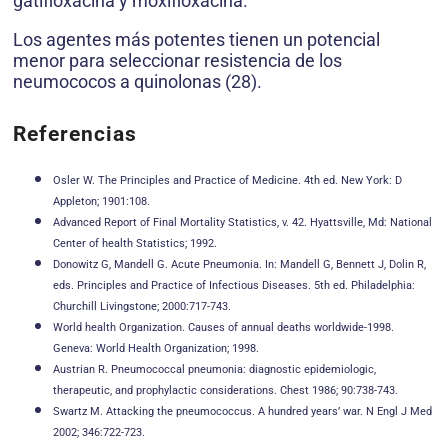
gatifloxacina y moxifloxacina.
Los agentes más potentes tienen un potencial
menor para seleccionar resistencia de los
neumococos a quinolonas (28).
Referencias
Osler W. The Principles and Practice of Medicine. 4th ed. New York: D
Appleton; 1901:108.
Advanced Report of Final Mortality Statistics, v. 42. Hyattsville, Md: National
Center of health Statistics; 1992.
Donowitz G, Mandell G. Acute Pneumonia. In: Mandell G, Bennett J, Dolin R,
eds. Principles and Practice of Infectious Diseases. 5th ed. Philadelphia:
Churchill Livingstone; 2000:717-743.
World health Organization. Causes of annual deaths worldwide-1998.
Geneva: World Health Organization; 1998.
Austrian R. Pneumococcal pneumonia: diagnostic epidemiologic,
therapeutic, and prophylactic considerations. Chest 1986; 90:738-743.
Swartz M. Attacking the pneumococcus. A hundred years’ war. N Engl J Med
2002; 346:722-723.