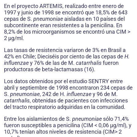
En el proyecto ARTEMIS, realizado entre enero de
1997 y junio de 1998 se encontró que 18,5% de 643
cepas de S.
pneumoniae
aisladas en 10 países del
subcontinente eran resistentes a la penicilina. En
8,2% de los microorganismos se encontró una CIM >
2 µg/ml.
Las tasas de resistencia variaron de 3% en Brasil a
42% en Chile; Dieciséis por ciento de las cepas de
H.
influenzae
y 76% de las de M.
catarrhalis
fueron
productoras de beta-lactamasas (16).
Los datos obtenidos por el estudio SENTRY entre
abril y septiembre de 1998 encontraron 234 cepas de
S.
pneumoniae
, 242 de H.
influenzae
y 96 de M.
catarrhalis
, obtenidas de pacientes con infecciones
del tracto respiratorio adquiridas en la comunidad.
Entre los aislamientos de S.
pneumoniae
sólo 71,4%
fueron susceptibles a penicilina (CIM < 0,06 µg/ml), y
10,7% tenían altos niveles de resistencia (CIM> 2