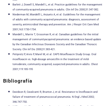
Barlett J, Dowell S, Mandell L, et al. Practice guidelines for the management
of community-acquired pneumonia in adults. Clin Inf Dis 2000;31:347-382.
Niederman M, Mandelll L, Anzueto A, et al. Guidelines for the management
of adults with community acquired pneumonia: diagnosis, assessment of
severity, antimicrobial therapy and prevention. Am J Respir Crit Care Med
2001;163:1730-1754.
Mandell L, Marrie T, Grossman R, et al. Canadian guidelines for the initial
management of communityacquired pneumonia: an evidence based update
by the Canadian Infectious Diseases Society and the Canadian Thoracic
Society. Clin Inf Dis 2000;31:383-421.
Petipretz P, Arvis P, Marel M, et al. CAP5 Moxifloxacin Study Group. Oral
moxifloxacin vs. high-dosage amoxicillin in the treatment of mild-
tomoderate, community acquired, suspected pneumonia in adults. Chest
2001;119:185-195
Bibliografía
Davidson R, Cavalcanti R, Brunton J, et al. Resistance to levofloxacin and
failure of treatment of pneumococcal pneumonia. N Engl J Med 2002;
346:747-750.