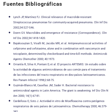
Fuentes Bibliográficas
Lynch JP, Martínez FJ. Clinical relevance of macrolide-resistant
Streptococcus pneumoniae for community-acquired pneumonia. Clin Inf Dis
2002;34:S27-S46.
Doern GV. Macrolides and emergence of resistance (Correspondence). Clin
Inf Dis 2002;34:1418-1420.
Bajaksouzian S, Visalli M, Jacobs MR, et al. Antipneumococcal activities of
cefpirome and cefotaxime, alone and in combination with vancomycin and
teicoplanin, determined by checkerboard and time-kill methods. Antimicrob
Agents Chemother 2000; 40:1973.
Orrantía R, Silva H, Pontani D, et al. El proyecto ARTEMIS: Un estudio sobre
la actividad de algunos antimicrobianos de uso común para el tratamiento
de las infecciones del tracto respiratorio en diez países latinoamericanos.
Rev Panam Infectol 1998;2:68-75.
Guzmán-Blanco M, Casellas JM, Sader H. Bacterial resistance to
antimicrobial agents in Latin America. The giant is awakening. Inf Dis Clin N
Am 2000; 14(1):67-81.
Cardeñosa O, Soto J. Actividad in vitro de Moxifloxacina contra patógenos
respiratorios de seis países de Latinoamérica. Chemotherapy 2000; 46:379-
382.