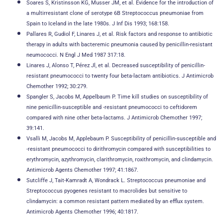
Soares S, Kristinsson KG, Musser JM, et al. Evidence for the introduction of
a multirresistant clone of serotype 6B Streptococcus pneumoniae from
Spain to Iceland in the late 1980s. J Inf Dis 1993; 168:158.
Pallares R, Gudiol F, Linares J, et al. Risk factors and response to antibiotic
therapy in adults with bacteremic pneumonia caused by penicillin-resistant
neumococci. N Engl J Med 1987 317:18.
Linares J, Alonso T, Pérez Jl, et al. Decreased susceptibility of penicillin-
resistant pneumococci to twenty four beta-lactam antibiotics. J Antimicrob
Chemother 1992; 30:279.
Spangler S, Jacobs M, Appelbaum P. Time kill studies on susceptibility of
nine penicillin-susceptible and -resistant pneumococci to ceftidorem
compared with nine other beta-lactams. J Antimicrob Chemother 1997;
39:141.
Vsalli M, Jacobs M, Applebaum P. Susceptibility of penicillin-susceptible and
-resistant pneumococci to dirithromycin compared with susceptibilities to
erythromycin, azythromycin, clarithromycin, roxithromycin, and clindamycin.
Antimicrob Agents Chemother 1997; 41:1867.
Sutcliffe J, Tait-Kamradt A, Wondrack L. Streptococcus pneumoniae and
Streptococcus pyogenes resistant to macrolides but sensitive to
clindamycin: a common resistant pattern mediated by an efflux system.
Antimicrob Agents Chemother 1996; 40:1817.