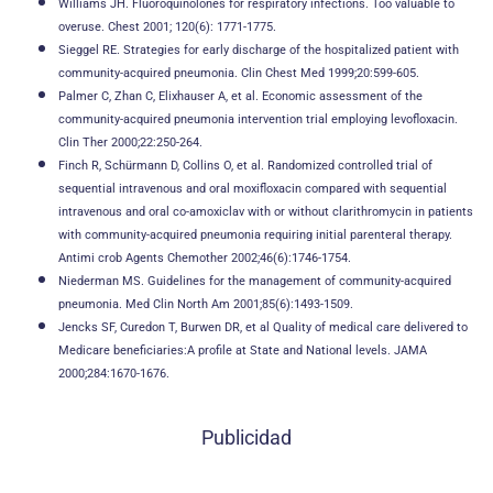
Williams JH. Fluoroquinolones for respiratory infections. Too valuable to
overuse. Chest 2001; 120(6): 1771-1775.
Sieggel RE. Strategies for early discharge of the hospitalized patient with
community-acquired pneumonia. Clin Chest Med 1999;20:599-605.
Palmer C, Zhan C, Elixhauser A, et al. Economic assessment of the
community-acquired pneumonia intervention trial employing levofloxacin.
Clin Ther 2000;22:250-264.
Finch R, Schürmann D, Collins O, et al. Randomized controlled trial of
sequential intravenous and oral moxifloxacin compared with sequential
intravenous and oral co-amoxiclav with or without clarithromycin in patients
with community-acquired pneumonia requiring initial parenteral therapy.
Antimi crob Agents Chemother 2002;46(6):1746-1754.
Niederman MS. Guidelines for the management of community-acquired
pneumonia. Med Clin North Am 2001;85(6):1493-1509.
Jencks SF, Curedon T, Burwen DR, et al Quality of medical care delivered to
Medicare beneficiaries:A profile at State and National levels. JAMA
2000;284:1670-1676.
Publicidad