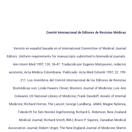
Comité Internacional de Editores de Revistas Médicas
Versión en español basada en el International Committee of Medical Journal
Editors. Uniform requirements for manuscripts submitted to biomedical journals.
Ann Intern Med 1997; 126: 36-47. Traducido por Eugenio Matijasevic, redactor
asistente, Acta Médica Colombiana. Publicado: Acta Med Colomb 1997; 22: 199-
211. Los miembros del Comité Internacional de los Editores de Revistas
Biomédicas son: Linda Hawers Clever, Western Journal of Medicine; Lois Ann
Colaianni, US National Library of Medicine; Frank Davidoff, Annals of Internal
Medicine; Richard Horton, The Lancet; George Lundberg. JAMA; Magne Nylenna,
Tidsskrift for Den Norske legeforening; Richard G. Robinson, New Zealand
Medical Journal; Richard Smith, BMJ; Bruce P. Squires, Canadian Medical
Association Journal; Robert Utiger, The New England Journal of Medicine; Martin