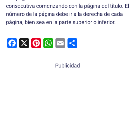
consecutiva comenzando con la página del título. El
número de la página debe ir a la derecha de cada
página, bien sea en la parte superior o inferior.
F
X
Pi
W
E
C
a
nt
h
m
o
c
er
at
ai
m
Publicidad
e
e
s
l
p
b
st
A
ar
o
p
tir
o
p
k