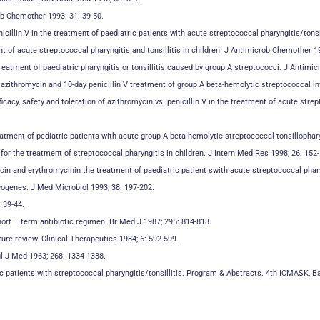
ob Chemother 1993: 31: 39-50.
illin V in the treatment of paediatric patients with acute streptococcal pharyngitis/tonsill
nt of acute streptococcal pharyngitis and tonsillitis in children. J Antimicrob Chemother 19
eatment of paediatric pharyngitis or tonsillitis caused by group A streptococci. J Antimic
day azithromycin and 10-day penicillin V treatment of group A beta-hemolytic streptococcal 
cacy, safety and toleration of azithromycin vs. penicillin V in the treatment of acute strep
eatment of pediatric patients with acute group A beta-hemolytic streptococcal tonsillopharyn
n for the treatment of streptococcal pharyngitis in children. J Intern Med Res 1998; 26: 152
mycin and erythromycinin the treatment of paediatric patient swith acute streptococcal pha
yogenes. J Med Microbiol 1993; 38: 197-202.
 39-44.
ort – term antibiotic regimen. Br Med J 1987; 295: 814-818.
ure review. Clinical Therapeutics 1984; 6: 592-599.
gl J Med 1963; 268: 1334-1338.
ric patients with streptococcal pharyngitis/tonsillitis. Program & Abstracts. 4th ICMASK, B