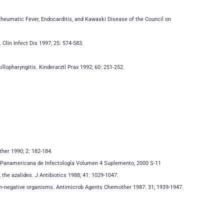
 Rheumatic Fever, Endocarditis, and Kawaski Disease of the Council on
Clin Infect Dis 1997; 25: 574-583.
llopharyngitis. Kinderarztl Prax 1992; 60: 251-252.
her 1990; 2: 182-184.
sta Panamericana de Infectología Volumen 4 Suplemento, 2000 S-11
, the azalides. J Antibiotics 1988; 41: 1029-1047.
ram-negative organisms. Antimicrob Agents Chemother 1987: 31; 1939-1947.