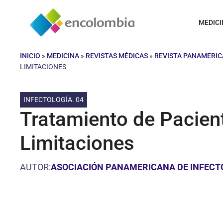
Saltar
al
MEDICI
contenido
INICIO
»
MEDICINA
»
REVISTAS MÉDICAS
»
REVISTA PANAMERIC
LIMITACIONES
INFECTOLOGÍA. 04
Tratamiento de Pacient
Limitaciones
AUTOR:
ASOCIACIÓN PANAMERICANA DE INFECT