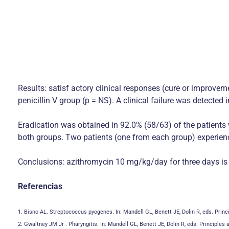
Results: satisf actory clinical responses (cure or improve
penicillin V group (p = NS). A clinical failure was detected
Eradication was obtained in 92.0% (58/63) of the patients w
both groups. Two patients (one from each group) experien
Conclusions: azithromycin 10 mg/kg/day for three days is a
Referencias
1. Bisno AL. Streptococcus pyogenes. In: Mandell GL, Benett JE, Dolin R, eds. Princ
2. Gwaltney JM Jr . Pharyngitis. In: Mandell GL, Benett JE, Dolin R, eds. Principles 