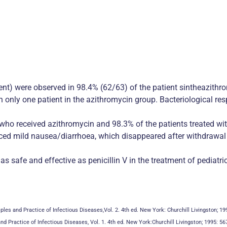
ment) were observed in 98.4% (62/63) of the patient sintheazithr
 in only one patient in the azithromycin group. Bacteriological r
ho received azithromycin and 98.3% of the patients treated with 
ced mild nausea/diarrhoea, which disappeared after withdrawal 
s safe and effective as penicillin V in the treatment of pediatr
iples and Practice of Infectious Diseases,Vol. 2. 4th ed. New York: Churchill Livingston; 1
and Practice of Infectious Diseases, Vol. 1. 4th ed. New York:Churchill Livingston; 1995: 56