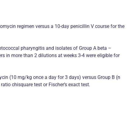
hromycin regimen versus a 10-day penicillin V course for the
ptococcal pharyngitis and isolates of Group A beta –
in more than 2 dilutions at weeks 3-4 were eligible for
mycin (10 mg/kg once a day for 3 days) versus Group B (n
atio chisquare test or Fischer’s exact test.