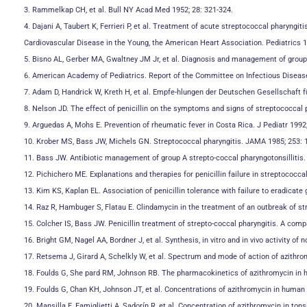
3. Rammelkap CH, et al. Bull NY Acad Med 1952; 28: 321-324.
4. Dajani A, Taubert K, Ferrieri P, et al. Treatment of acute streptococcal pharyng
Cardiovascular Disease in the Young, the American Heart Association. Pediatrics 1
5. Bisno AL, Gerber MA, Gwaltney JM Jr, et al. Diagnosis and management of group A
6. American Academy of Pediatrics. Report of the Committee on Infectious Disease
7. Adam D, Handrick W, Kreth H, et al. Empfe-hlungen der Deutschen Gesellschaft für
8. Nelson JD. The effect of penicillin on the symptoms and signs of streptococcal ph
9. Arguedas A, Mohs E. Prevention of rheumatic fever in Costa Rica. J Pediatr 1992
10. Krober MS, Bass JW, Michels GN. Streptococcal pharyngitis. JAMA 1985; 253: 
11. Bass JW. Antibiotic management of group A strepto-coccal pharyngotonsillitis. P
12. Pichichero ME. Explanations and therapies for penicillin failure in streptococcal
13. Kim KS, Kaplan EL. Association of penicillin tolerance with failure to eradicate
14. Raz R, Hambuger S, Flatau E. Clindamycin in the treatment of an outbreak of s
15. Colcher IS, Bass JW. Penicillin treatment of strepto-coccal pharyngitis. A co
16. Bright GM, Nagel AA, Bordner J, et al. Synthesis, in vitro and in vivo activity o
17. Retsema J, Girard A, Schelkly W, et al. Spectrum and mode of action of azith
18. Foulds G, She pard RM, Johnson RB. The pharmacokinetics of azithromycin in 
19. Foulds G, Chan KH, Johnson JT, et al. Concentrations of azithromycin in human to
20. Mansilla E, Famiglietti A, Sadorín R, et al. Concentration of azithromycin in tons