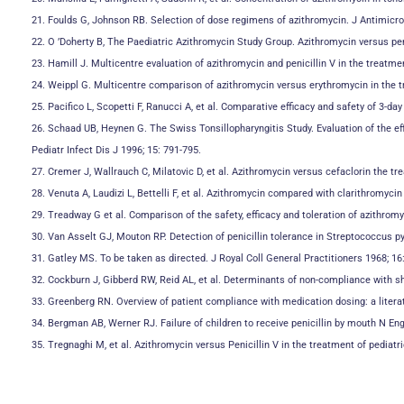
21. Foulds G, Johnson RB. Selection of dose regimens of azithromycin. J Antimicr
22. O ’Doherty B, The Paediatric Azithromycin Study Group. Azithromycin versus penic
23. Hamill J. Multicentre evaluation of azithromycin and penicillin V in the treatme
24. Weippl G. Multicentre comparison of azithromycin versus erythromycin in the tr
25. Pacifico L, Scopetti F, Ranucci A, et al. Comparative efficacy and safety of 3-
26. Schaad UB, Heynen G. The Swiss Tonsillopharyngitis Study. Evaluation of the effi
Pediatr Infect Dis J 1996; 15: 791-795.
27. Cremer J, Wallrauch C, Milatovic D, et al. Azithromycin versus cefaclorin the tr
28. Venuta A, Laudizi L, Bettelli F, et al. Azithromycin compared with clarithromyci
29. Treadway G et al. Comparison of the safety, efficacy and toleration of azithro
30. Van Asselt GJ, Mouton RP. Detection of penicillin tolerance in Streptococcus p
31. Gatley MS. To be taken as directed. J Royal Coll General Practitioners 1968; 16:
32. Cockburn J, Gibberd RW, Reid AL, et al. Determinants of non-compliance with sh
33. Greenberg RN. Overview of patient compliance with medication dosing: a literat
34. Bergman AB, Werner RJ. Failure of children to receive penicillin by mouth N En
35. Tregnaghi M, et al. Azithromycin versus Penicillin V in the treatment of pediat