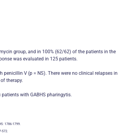
omycin group, and in 100% (62/62) of the patients in the
esponse was evaluated in 125 patients.
penicillin V (p = NS). There were no clinical relapses in
of therapy.
ic patients with GABHS pharingytis.
995: 1786-1799.
7-572.