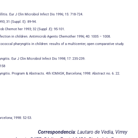
itis. Eur J Clin Microbiol Infect Dis 1996; 15: 718-724.
93; 31 (Suppl. E): 89-94.
rob Chemot her 1993; 32 (Suppl .E): 95-101.
infection in children. Antimicrob Agents Chemother 1996; 40: 1005 – 1008.
tococcal pharyngitis in children: results of a multicenter, open comparative study.
gitis. Eur J Clin Microbiol Infect Dis 1998; 17: 235-239.
-158
ryngitis. Program & Abstracts. 4th ICMASK, Barcelona; 1998: Abstract no. 6. 22.
arcelona; 1998: 52-53.
Correspondencia
: Lautaro de Vedia, Virrey