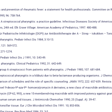
itis and prevention of rheumatic fever: a statement for health professionals. Committee on
995; 96: 758-764.
 streptococcal pharyngitis: a practice guideline. Infectious Diseases Society of America. 
s, 24th ed. Elk Grave Village: American Academy of Pediatrics; 1997: 480-488.
 Padiatrische Infektiologie (DGPI) zur Antibiotiktherapie der A – Strep – tokokken – Tonsi
aryngitis. Pediatr Infect Dis 1984; 3:10-13.
; 121: 569-572.
1271-1274.
ediatr Infect Dis J 1991; 10: S43-49.
 pharyngitis. Clinical Pediatrics 1992; 31: 642-649.
 group A streptococci from patients with pharyngitis. J Pediatr 1985; 107: 681-684.
treptococcal pharyngitis in a kibbutz due to beta-lactamase producing organisms. J Chemot
mparison of schedules and the role of specific counseling. JAMA 1972; 222: 657-659. Revi
f novel 9-deoxo-9ª-aza-9ª- homoerytjromycin A derivates; a new class of macrolide antibiotics
romycin (CP-62, 993), a new 15-membered-ring macrolide with improved potency against g
human serum and tissues. J Antimicrob Chemother 1990; 25 (Suppl. A): 39-47.
nsillar tissue. Eur J Clin Microbiol Infect Dis 1991: 10; 853-856.
illar tissue. Rev Bras Med 1996; 53: 3-5.