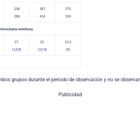
236
387
275
286
414
324
ritrocitaria mm/hora
27,
15.
13,3
(13,8)
(12,9)
(9)
os grupos durante el período de observación y no se observaro
Publicidad