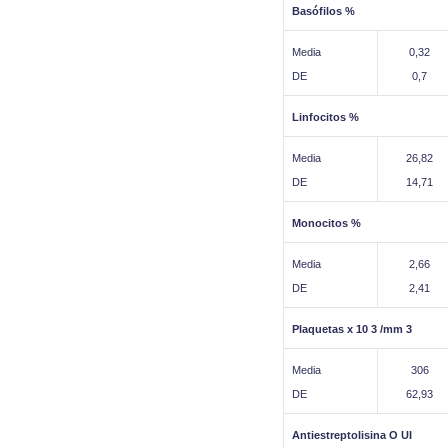
Basófilos %
Media
0,32
DE
0,7
Linfocitos %
Media
26,82
DE
14,71
Monocitos %
Media
2,66
DE
2,41
Plaquetas x 10 3 /mm 3
Media
306
DE
62,93
Antiestreptolisina O UI