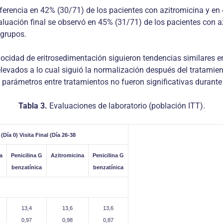
referencia en 42% (30/71) de los pacientes con azitromicina y e
evaluación final se observó en 45% (31/71) de los pacientes con 
 grupos.
elocidad de eritrosedimentación siguieron tendencias similares en
levados a lo cual siguió la normalización después del tratamien
s parámetros entre tratamientos no fueron significativas durante 
Tabla 3.
Evaluaciones de laboratorio (población ITT).
(Día 0) Visita Final (Día 26-38
a
Penicilina G
Azitromicina
Penicilina G
benzatínica
benzatínica
13,4
13,6
13,6
0,97
0,98
0,87