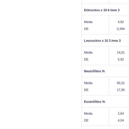
Eritrocitos x 10 6 /mm 3
Media
4,82
DE
0,394
Leucocitos x 10 3 /mm 3
Media
14,01
DE
5,92
Neutrófilos %
Media
66,31
DE
17,95
Eosinófilos %
Media
2,64
DE
4,04