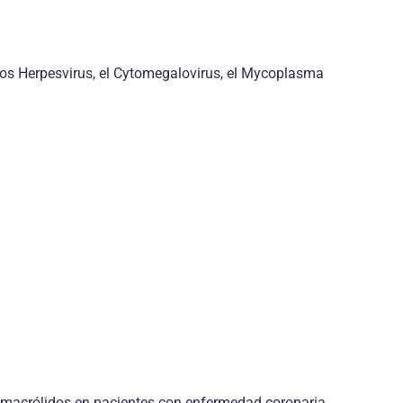
 los Herpesvirus, el Cytomegalovirus, el Mycoplasma
con macrólidos en pacientes con enfermedad coronaria,