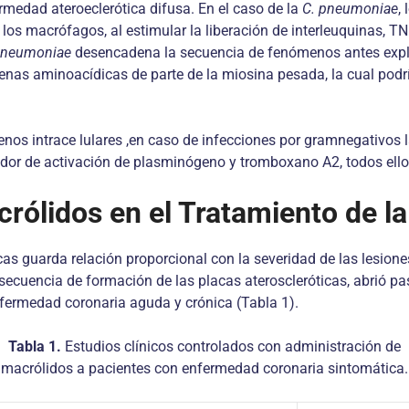
rmedad ateroeclerótica difusa. En el caso de la
C. pneumoniae
,
o los macrófagos, al estimular la liberación de interleuquinas, T
pneumoniae
desencadena la secuencia de fenómenos antes expli
adenas aminoacídicas de parte de la miosina pesada, la cual po
nos intrace lulares ,en caso de infecciones por gramnegativos 
ibidor de activación de plasminógeno y tromboxano A2, todos ell
crólidos en el Tratamiento de 
cas guarda relación proporcional con la severidad de las lesione
secuencia de formación de las placas ateroscleróticas, abrió pas
nfermedad coronaria aguda y crónica (Tabla 1).
Tabla 1.
Estudios clínicos controlados con administración de
macrólidos a pacientes con enfermedad coronaria sintomática.