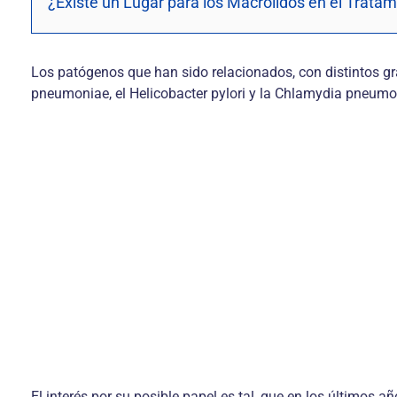
¿Existe un Lugar para los Macrólidos en el Trata
Los patógenos que han sido relacionados, con distintos gra
pneumoniae, el Helicobacter pylori y la Chlamydia pneumo
El interés por su posible papel es tal, que en los últimos