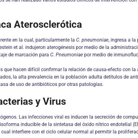
aca Aterosclerótica
rente en la cual, particularmente la
C. pneumoniae
, ingresa a la
stein et al. indujeron aterogénesis por medio de la administrac
ntaje de marcación para
C. Pneumoniae
por medio de inmunofluor
 que hacen difícil confirmar la relación de causa-efecto con la at
dos, la alta prevalencia en la población adulta detítulos de anti
tasa de uso de antibióticos por otras patologías.
terias y Virus
ógenos. Las infecciones viral es inducen la secreción de compu
 isoforma inducible de la sintetasa del óxido nítrico endotelial
ual interfiere con el ciclo celular normal al permitir la prolifera