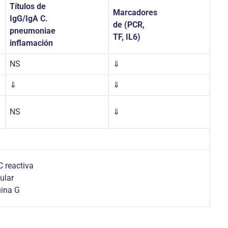
Títulos de
Marcadores
IgG/IgA
C.
de (PCR,
pneumoniae
TF, IL6)
inflamación
NS
⇓
⇓
⇓
NS
⇓
C reactiva
ular
uina G