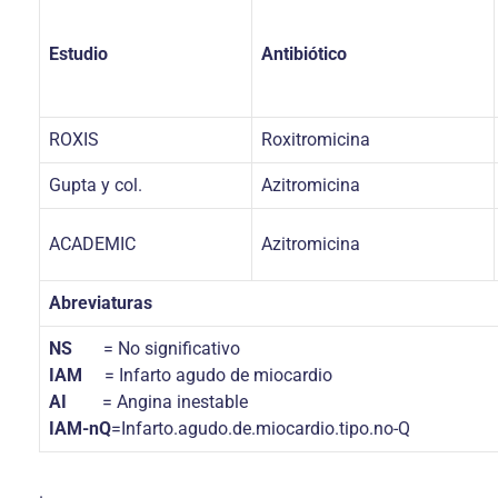
Estudio
Antibiótico
ROXIS
Roxitromicina
Gupta y col.
Azitromicina
ACADEMIC
Azitromicina
Abreviaturas
NS
= No significativo
IAM
= Infarto agudo de miocardio
AI
= Angina inestable
IAM-nQ
=Infarto.agudo.de.miocardio.tipo.no-Q
.