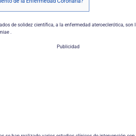
miento de la Enfermedad Coronaria?
dos de solidez científica, a la enfermedad ateroeclerótica, son
niae .
Publicidad
 años se han realizado varios estudios clínicos de intervención 