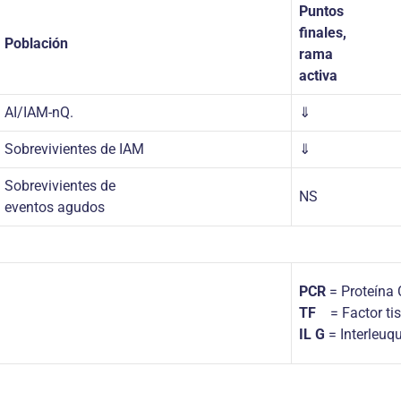
Puntos
finales,
Población
rama
activa
AI/IAM-nQ.
⇓
Sobrevivientes de IAM
⇓
Sobrevivientes de
NS
eventos agudos
PCR
= Proteína 
TF
= Factor tis
IL G
= Interleuq