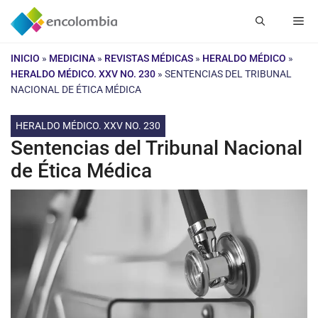
Saltar
Me
al
contenido
INICIO
»
MEDICINA
»
REVISTAS MÉDICAS
»
HERALDO MÉDICO
»
HERALDO MÉDICO. XXV NO. 230
»
SENTENCIAS DEL TRIBUNAL
NACIONAL DE ÉTICA MÉDICA
HERALDO MÉDICO. XXV NO. 230
Sentencias del Tribunal Nacional
de Ética Médica