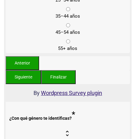
25–34 años
35–44 años
45–54 años
55+ años
By
Wordpress Survey plugin
*
¿Con qué género te identificas?