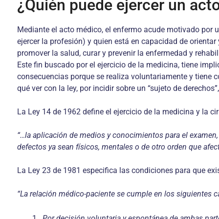
¿Quién puede ejercer un act
Mediante el acto médico, el enfermo acude motivado por un
ejercer la profesión) y quien está en capacidad de orientar
promover la salud, curar y prevenir la enfermedad y rehabi
Este fin buscado por el ejercicio de la medicina, tiene imp
consecuencias porque se realiza voluntariamente y tiene co
qué ver con la ley, por incidir sobre un “sujeto de derecho
La Ley 14 de 1962 define el ejercicio de la medicina y la c
“…la aplicación de medios y conocimientos para el examen, d
defectos ya sean físicos, mentales o de otro orden que afec
La Ley 23 de 1981 especifica las condiciones para que exis
“La relación médico-paciente se cumple en los siguientes c
Por decisión voluntaria y espontánea de ambas part