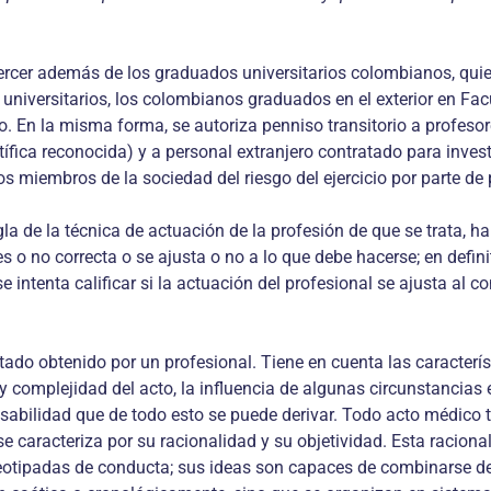
jercer además de los graduados universitarios colombianos, qui
 universitarios, los colombianos graduados en el exterior en Fa
o. En la misma forma, se autoriza penniso transitorio a profesor
ntífica reconocida) y a personal extranjero contratado para inve
os miembros de la sociedad del riesgo del ejercicio por parte de
egla de la técnica de actuación de la profesión de que se trata, h
es o no correcta o se ajusta o no a lo que debe hacerse; en defin
se intenta calificar si la actuación del profesional se ajusta a
tado obtenido por un profesional. Tiene en cuenta las característi
 complejidad del acto, la influencia de algunas circunstancias esp
nsabilidad que de todo esto se puede derivar. Todo acto médico
e caracteriza por su racionalidad y su objetividad. Esta racional
otipadas de conducta; sus ideas son capaces de combinarse de a