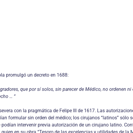
ola promulgó un decreto en 1688:
radores, que por sí solos, sin parecer de Médico, no ordenen ni 
echo … “
vera con la pragmática de Felipe III de 1617. Las autorizacione
dían formular sin orden del médico; los cirujanos “latinos” sólo
dían intervenir previa autorización de un cirujano latino. Con
 quien en su obra “Tesoro de las excelencias y utilidades de la 