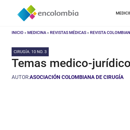
Saltar
al
MEDICI
contenido
INICIO
»
MEDICINA
»
REVISTAS MÉDICAS
»
REVISTA COLOMBIAN
CIRUGÍA. 10 NO. 3
Temas medico-jurídicos:
AUTOR:
ASOCIACIÓN COLOMBIANA DE CIRUGÍA