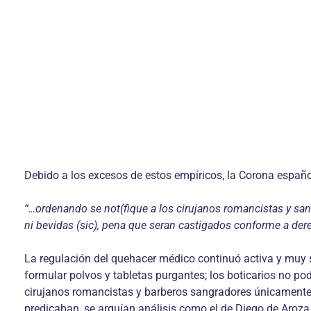
Debido a los excesos de estos empíricos, la Corona españ
“…ordenando se not(fique a los cirujanos romancistas y sang
ni bevidas (sic), pena que seran castigados conforme a der
La regulación del quehacer médico continuó activa y muy se
formular polvos y tabletas purgantes; los boticarios no po
cirujanos romancistas y barberos sangradores únicamente po
predicaban, se arguían análisis como el de Diego de Aroza,