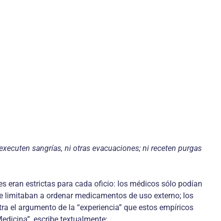
executen sangrías, ni otras evacuaciones; ni receten purgas
s eran estrictas para cada oficio: los médicos sólo podían
 se limitaban a ordenar medicamentos de uso externo; los
tra el argumento de la “experiencia” que estos empíricos
Medicina”, escribe textualmente: