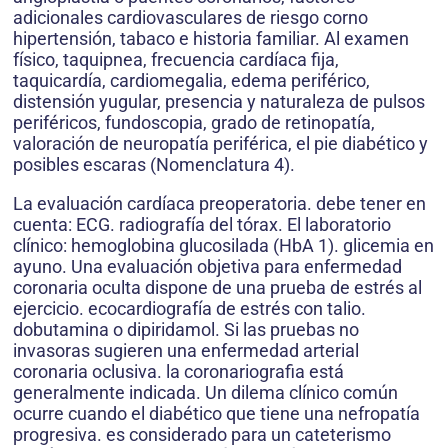
adicionales cardiovasculares de riesgo corno
hipertensión, tabaco e historia familiar. Al examen
físico, taquipnea, frecuencia cardíaca fija,
taquicardía, cardiomegalia, edema periférico,
distensión yugular, presencia y naturaleza de pulsos
periféricos, fundoscopia, grado de retinopatía,
valoración de neuropatía periférica, el pie diabético y
posibles escaras (Nomenclatura 4).
La evaluación cardíaca preoperatoria. debe tener en
cuenta: ECG. radiografía del tórax. El laboratorio
clínico: hemoglobina glucosilada (HbA 1). glicemia en
ayuno. Una evaluación objetiva para enfermedad
coronaria oculta dispone de una prueba de estrés al
ejercicio. ecocardiografía de estrés con talio.
dobutamina o dipiridamol. Si las pruebas no
invasoras sugieren una enfermedad arterial
coronaria oclusiva. la coronariografia está
generalmente indicada. Un dilema clínico común
ocurre cuando el diabético que tiene una nefropatía
progresiva. es considerado para un cateterismo