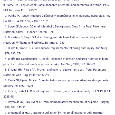
9. Barry SM, Lacy JA et al: Basic concepts of enteral and parenteral nutrition. 1995;
MH Torosian, Ed. p. 255-70
10. Patiño lF: Requerimientos calóricos y encrgéticos en el paciente quirúrgico. Rev
Col CIRUGIA 1987 dic; 2 (3): 167- 71
11. Lowe DK, lacobs DO et al: Metabolic Background. Chap 11 in Total Parenteral
Nutrition, cditor 1. Fischer, Boston. 1991
12. Bursztein S, Elwyn OH et al: Energy, mctabolism, lndirect calorimetry and
Nutrition. Williams and Wilkins, Baltimore, 1989
13. Burke lF, Wolfe RR et al: Glucose requirements following bum injury. Ann Surg
1979; 190: 274
14. Wolfe RR, Goodenough RO et al: Responsc of protein and urca Kinetics in bum
paticnts to different levels of protein intake. Ann Surg 1983; 197: 163-72
15. Shizgal HM, Forse RA: Protein and caloric requirements with Total Parenteral
Nutrition. Ann Surg 1980; 192: 562-9
16. Cerra FB, Upson D ct al: Branch chains support postoperative protein synthesis.
Surgery 1991; 92: 192-9
17. Kirk Sl, Barbul A. Role of arginine in trauma, sepsis, and inmunity. JPEN 1990; 14:
226S-9S
18. Reynolds JV, Daly 1M et al: Immunomodulatory mechanism of arginine. Surgery
1988; 104: 142-51
19. Windmueller HG: Glutamine utilization by the small intestine. Adv Enzymol