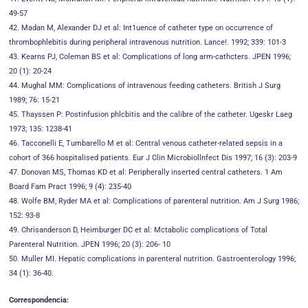
49-57
42. Madan M, Alexander DJ et al: Int1uence of catheter type on occurrence of
thrombophlebitis during peripheral intravenous nutrition. Lance!. 1992; 339: 101-3
43. Kearns PJ, Coleman BS et al: Complications of long arm-cathcters. JPEN 1996;
20 (1): 20-24
44. Mughal MM: Complications of intravenous feeding catheters. British J Surg
1989; 76: 15-21
45. Thayssen P: Postinfusion phlcbitis and the calibre of the catheter. Ugeskr Laeg
1973; 135: 1238-41
46. Tacconelli E, Tumbarello M et al: Central venous catheter-related sepsis in a
cohort of 366 hospitalised patients. Eur J Clin Microbiollnfect Dis 1997; 16 (3): 203-9
47. Donovan MS, Thomas KD et al: Peripherally inserted central catheters. 1 Am
Board Fam Pract 1996; 9 (4): 235-40
48. Wolfe BM, Ryder MA et al: Complications of parenteral nutrition. Am J Surg 1986;
152: 93-8
49. Chrisanderson D, Heimburger DC et al: Mctabolic complications of Total
Parenteral Nutrition. JPEN 1996; 20 (3): 206- 10
50. Muller MI. Hepatic complications in parenteral nutrition. Gastroenterology 1996;
34 (1): 36-40.
Correspondencia: