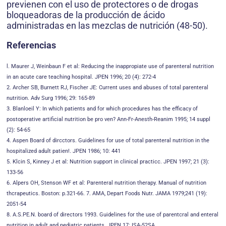
previenen con el uso de protectores o de drogas
bloqueadoras de la producción de ácido
administradas en las mezclas de nutrición (48-50).
Referencias
l. Maurer J, Weinbaun F et al: Reducing the inappropiate use of parenteral nutrition
in an acute care teaching hospital. JPEN 1996; 20 (4): 272-4
2. Archer SB, Burnett RJ, Fischer JE: Current uses and abuses of total parenteral
nutrition. Adv Surg 1996; 29: 165-89
3. Blanloeil Y: In which patients and for which procedures has the efficacy of
postoperative artificial nutrition be pro ven? Ann-Fr-Anesth-Reanim 1995; 14 suppl
(2): 54-65
4. Aspen Board of dircctors. Guidelines for use of total parenteral nutrition in the
hospitalized adult patien!. JPEN 1986; 10: 441
5. Klcin S, Kinney J et al: Nutrition support in clinical practicc. JPEN 1997; 21 (3):
133-56
6. Alpers OH, Stenson WF et al: Parenteral nutrition therapy. Manual of nutrition
thcrapeutics. Boston: p.321-66. 7. AMA, Depart Foods Nutr. JAMA 1979;241 (19):
2051-54
8. A.S.PE.N. board of directors 1993. Guidelines for the use of parentcral and enteral
nutrition in adult and pediatric patients. JPEN 17: ISA-52SA