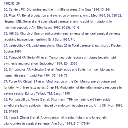
1982;53: 20l
20. Cal del’. PC: Glutamine and the lmmlllle system. Clin Nutr 1994; 13: 2-8
21. Pitts RF: Renal production and excretion of amonia. Am J Med 1964; 36: 720 22.
Heyman MB: General and specialized parenteral amino acid formulations for
nutrition suppor!. J Am Diet Assoc 1990; 90 (3): 401-8
23. Hill GL, Church J: Energy and protein requirements of gencral surgical patients
requiring intravenous nutrition. Br J Surg 1984; 71: I
24. Jeejecbhoy KN: Lipid emulsions. Chap 25 in Total parenteral nutrition, J Fischer,
Boston 1991
25. Fcingold KR, Serio MK et al: Tumor necrosis factor stimulates hepatic lipid
synthesis and secretion. Endocrinol 1989; 124: 2336
26. Simopoulos AP, Koletzko B et al: Fatty acids and lipids from cell biology to
human disease. 1 Lipid Res 1994; 35: 169- 73.
27. Forse RA, Chivali SR et al: Modification of the Cell Membrane structure and
function with free fatty acids. Chap 14, Modulation of the Inflammatory response in
severe sepsis. Editors Tellado TM, Bascl, 1995
28. Pomposclli JJ, Flores E et al: Short-term TPN containing n-3 fatty acids
ameliorate lactic acidosis induced by endotoxin in guinea pigs. Am J Clin Nutr 1990;
52: 548-52
29. liang Z, Zhang S et al: A comparison of medium-chain and long-chain
triglyccrides in surgical patients. Ann Surg 1993; 217: 175-84.