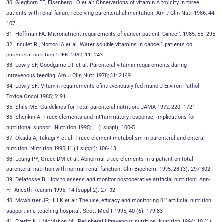
30. Gleghorn EE, Eisenberg LO et al: Observations of vitamin A toxicity in three
patients with renal failure receiving parenteral alimentation. Am J Clin Nutr 1986; 44:
107
31. Hoffman FA: Micronutrient requirements of canccr paticn!. Cancel’. 1985; 55: 295
32. Inculet RI, Norton lA et al. Water soluble vitamins in cancel’. patients on
parenteral nutrition.1PEN 1987; 11: 243.
33. Lowry SF, Goodgame JT et al: Parenteral vitamin requirements during
intravenous feeding. Am J Clin Nutr 1978; 31: 2149
34. Lowry SF: Vitamin requiremcnts ofintravenously fed mano J Environ Pathol
ToxicalOncol 1985; 5: 91
35. Shils ME: Guidelines for Total parenteral nutrition. JAMA 1972; 220: 1721
36. Shenkin A: Trace elements and int1ammatory response: implications for
nutritional suppor!. Nutrition 1995; ¡ I (¡ suppl): 100-5
37. Okada A, Takagi Y et al: Trace element metabolism in parenteral and enteral
nutrition. Nutrition 1995; I1 (1 suppl): 106- 13
38. Leung PY, Grace DM et al: Abnormal trace elements in a patient on total
parentcral nutrition with normal renal funetion. Clin Biochem. 1995; 28 (3): 297-302
39. Delafosse B: How to assess and monitor postoperative artificial nutrition’¡ Ann-
Fr- Anesth-Reanim 1995: 14 (suppl 2): 27- 32
40. Mcwhirter JP, Hill K et al: The use, efficacy and monitoring 01′ artificial nutrition
support in a teaching hospital. Scott Med 1 1995; 40 (6): 179-83
41. Everitt NJ, McMahon Ml. Peripheral llltravenous nutrition. Nutrition 1994: 10 (1):