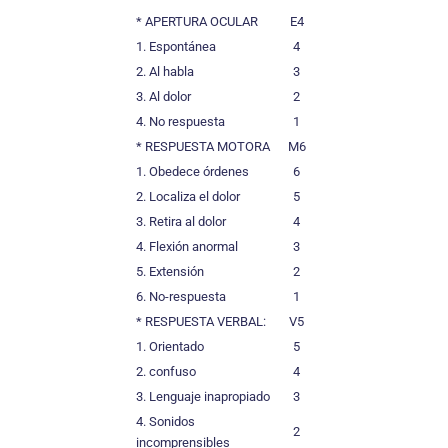
* APERTURA OCULAR
E4
1. Espontánea
4
2. Al habla
3
3. Al dolor
2
4. No respuesta
1
* RESPUESTA MOTORA
M6
1. Obedece órdenes
6
2. Localiza el dolor
5
3. Retira al dolor
4
4. Flexión anormal
3
5. Extensión
2
6. No-respuesta
1
* RESPUESTA VERBAL:
V5
1. Orientado
5
2. confuso
4
3. Lenguaje inapropiado
3
4. Sonidos
2
incomprensibles