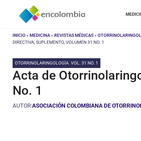
Saltar
al
MEDICI
contenido
INICIO
»
MEDICINA
»
REVISTAS MÉDICAS
»
OTORRINOLARINGOLO
DIRECTIVA, SUPLEMENTO, VOLUMEN 31 NO. 1
OTORRINOLARINGOLOGÍA. VOL. 31 NO. 1
Acta de Otorrinolaring
No. 1
AUTOR:
ASOCIACIÓN COLOMBIANA DE OTORRINOLA