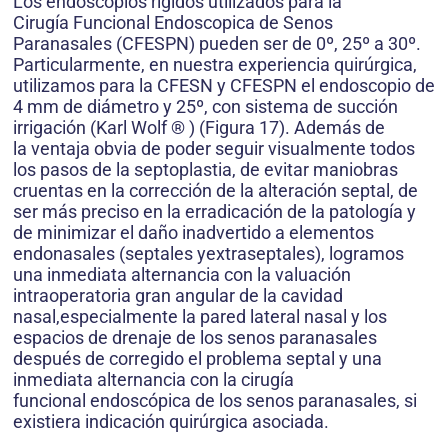
Los endoscopios rígidos utilizados para la
Cirugía Funcional Endoscopica de Senos
Paranasales (CFESPN) pueden ser de 0º, 25º a 30º.
Particularmente, en nuestra experiencia quirúrgica,
utilizamos para la CFESN y CFESPN el endoscopio de
4 mm de diámetro y 25º, con sistema de succión
irrigación (Karl Wolf ® ) (Figura 17). Además de
la ventaja obvia de poder seguir visualmente todos
los pasos de la septoplastia, de evitar maniobras
cruentas en la corrección de la alteración septal, de
ser más preciso en la erradicación de la patología y
de minimizar el daño inadvertido a elementos
endonasales (septales yextraseptales), logramos
una inmediata alternancia con la valuación
intraoperatoria gran angular de la cavidad
nasal,especialmente la pared lateral nasal y los
espacios de drenaje de los senos paranasales
después de corregido el problema septal y una
inmediata alternancia con la cirugía
funcional endoscópica de los senos paranasales, si
existiera indicación quirúrgica asociada.