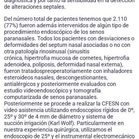
diagnóstica y por tanto la sensibilidad en la detección
de alteraciones septales.
Del número total de pacientes tenemos que 2.110
(77%) fueron además intervenidos de algún tipo de
procedimiento endoscópico de los senos
paranasales. Todos los pacientes con desviaciones o
deformidades del septum nasal asociadas o no con
otra patología rinosinusal (sinusitis
crónica, hipertrofia mucosa de cornetes, hipertrofia
adenoidea, poliposis, deformidad nasal externa),
fueron tratadospreoperatoriamente con inhaladores
esteroideos nasales, descongestionantes,
antialérgicos y posteriormente evaluados con
estudio videoendoscópico y tomografía
computarizada de senos paranasales.
Posteriormente se procede a realizar la CFESN con
video asistencia utilizando endoscopios rígidos de 0º,
25º y 30º de 4 mm de diámetro y sistema de
succión irrigación (Karl Wolf). Particularmente en
nuestra experiencia quirúrgica, utilizamos el
endoscopio de 25º y el instrumental electromecánico