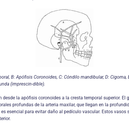
l, B: Apófisis Coronoides, C: Cóndilo mandibular, D: Cigoma, E: 
funda (imprescin-dible).
esde la apófisis coronoides a la cresta temporal superior. El gr
rales profundas de la arteria maxilar, que llegan en la profundi
es esencial para evitar daño al pedículo vascular. Estos vasos s
erior.