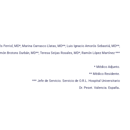
lés Ferriol, MD*; Marina Carrasco Llatas, MD**; Luis Ignacio Amorós Sebastiá, MD**;
món Brotons Durbán, MD**; Teresa Seijas Rosales, MD*; Ramón López Martínez ***
* Médico Adjunto.
** Médico Residente.
*** Jefe de Servicio. Servicio de O.R.L. Hospital Universitario
.
Dr. Peset. Valencia. España