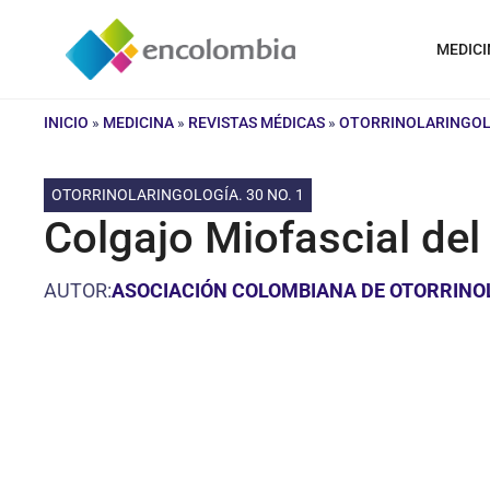
Saltar
al
MEDICI
contenido
INICIO
»
MEDICINA
»
REVISTAS MÉDICAS
»
OTORRINOLARINGOLO
OTORRINOLARINGOLOGÍA. 30 NO. 1
Colgajo Miofascial del
AUTOR:
ASOCIACIÓN COLOMBIANA DE OTORRINOLA