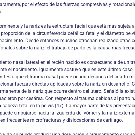
claramente, por el efecto de las fuerzas compresivas y rotacional
o.
ominente y la nariz es la estructura facial que está más sujeta a
a proporción de la circunferencia cefálica fetal y el diámetro
acimiento. Desde entonces muchos otroshan realizado otras cont
onales sobre la nariz, el trabajo de parto es la causa más frec
ento nasal lateral en el recién nacido es consecuencia de un tr
nte el nacimiento. Igualmente sostuvo que en este último caso, l
anifestó que el trauma nasal puede ocurrir después del cuarto mes
ionar fuerzas directas aplicadas sobre la nariz en desarrollo. Co
ermanente de la nariz que ocurre dentro del útero. Señaló la exis
ieron por cesárea. Con respecto al trauma debidas al parto natu
 cabeza fetal en la pelvis (47). La mayor parte de las presentac
 puede empujarse hacia la izquierda del vómer y la nariz extern
cen frecuentes microfracturas y dislocaciones de cartílago.
vida se puede producir una desviación y arqueamiento gradual d