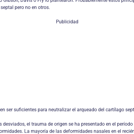
Gibson, Davis o Fry lo plantearon. Probablemente estos principi
 septal pero no en otros.
Publicidad
n ser suficientes para neutralizar el arqueado del cartílago sep
s desviados, el trauma de origen se ha presentado en el períod
ormidades. La mayoría de las deformidades nasales en el recié