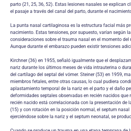
parto (21, 25, 36, 52). Estas lesiones nasales se explican 
el pasaje a través del canal del parto, durante el nacimient
La punta nasal cartilaginosa es la estructura facial más pr
nacimiento. Estas tensiones, por supuesto, varían según l
consideraciones sobre el trauma nasal en el momento del n
Aunque durante el embarazo pueden existir tensiones adici
Kirchner (36) en 1955, señaló igualmente que el desplazami
nariz durante los últimos meses de vida intrauterina o dura
del cartílago del septal del vómer. Steiner (53) en 1959, m
miembros fetales, entre otras causas, lo cual pudiera condic
aplastamiento temporal de la nariz en el parto y el daño p
deformidades septales observadas en recién nacidos que nac
recién nacido está correlacionada con la presentación de la
(15) y con rotación en la posición normal, el septum nasal
ejerciéndose sobre la nariz y el septum neonatal, se produ
Cuando se produce un trauma en una etapa temprana de la 