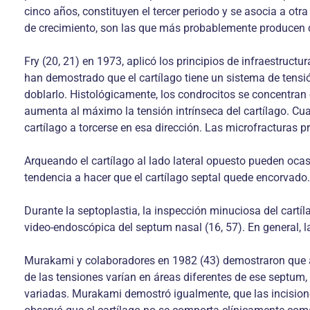
cinco años, constituyen el tercer periodo y se asocia a ot
de crecimiento, son las que más probablemente producen 
Fry (20, 21) en 1973, aplicó los principios de infraestructu
han demostrado que el cartílago tiene un sistema de tensión
doblarlo. Histológicamente, los condrocitos se concentran en
aumenta al máximo la tensión intrínseca del cartílago. Cua
cartílago a torcerse en esa dirección. Las microfracturas 
Arqueando el cartílago al lado lateral opuesto pueden ocas
tendencia a hacer que el cartílago septal quede encorvado.
Durante la septoplastia, la inspección minuciosa del cartí
video-endoscópica del septum nasal (16, 57). En general, la 
Murakami y colaboradores en 1982 (43) demostraron que a p
de las tensiones varían en áreas diferentes de ese septum,
variadas. Murakami demostró igualmente, que las incisione