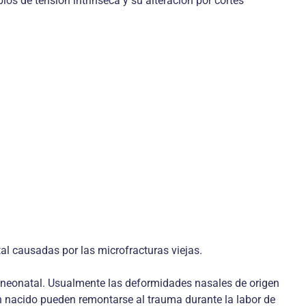
os de tensión intrínseca y su alteración por cortes
tal causadas por las microfracturas viejas.
o neonatal. Usualmente las deformidades nasales de origen
n nacido pueden remontarse al trauma durante la labor de