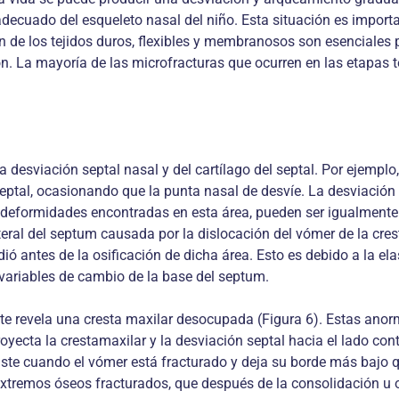
ecuado del esqueleto nasal del niño. Esta situación es important
 de los tejidos duros, flexibles y membranosos son esenciales p
n. La mayoría de las microfracturas que ocurren en las etapas 
 desviación septal nasal y del cartílago del septal. Por ejemplo
septal, ocasionando que la punta nasal de desvíe. La desviació
es deformidades encontradas en esta área, pueden ser igualmente 
ral del septum causada por la dislocación del vómer de la cresta 
ió antes de la osificación de dicha área. Esto es debido a la ela
variables de cambio de la base del septum.
ente revela una cresta maxilar desocupada (Figura 6). Estas a
yecta la crestamaxilar y la desviación septal hacia el lado con
xiste cuando el vómer está fracturado y deja su borde más bajo q
 extremos óseos fracturados, que después de la consolidación u