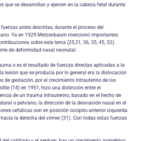
es que se desarrollan y ejercen en la cabeza fetal durante
 fuerzas antes descritas, durante el proceso del
 pelviano. Ya en 1929 Metzenbaum mencionó importantes
ribuciones sobre este tema (25,31, 36, 35, 45, 52).
uente de deformidad nasal neonatal.
auma o es el resultado de fuerzas directas aplicadas a la
a lesión que se producía por lo general era la dislocación
 de gestación, por el crecimiento intrauterino de los
ttle (14) en 1951, hizo una distinción entre el
tencia de un trauma intrauterino, basado en el hecho de
ral o pelviano, la dirección de la desviación nasal en el
iones cefálicas son en posición occipito-anterior izquierda
a hacia la derecha del vómer (31). Con todas estas fuerzas
el cartílago y el septum, hay un crecimiento asimétrico