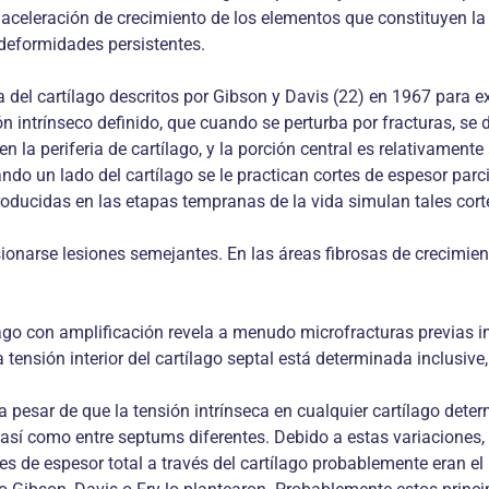
ra aceleración de crecimiento de los elementos que constituyen l
deformidades persistentes.
ra del cartílago descritos por Gibson y Davis (22) en 1967 para e
 intrínseco definido, que cuando se perturba por fracturas, se de
 la periferia de cartílago, y la porción central es relativamente
ndo un lado del cartílago se le practican cortes de espesor parc
producidas en las etapas tempranas de la vida simulan tales cort
ionarse lesiones semejantes. En las áreas fibrosas de crecimien
lago con amplificación revela a menudo microfracturas previas in
tensión interior del cartílago septal está determinada inclusive,
esar de que la tensión intrínseca en cualquier cartílago determ
 así como entre septums diferentes. Debido a estas variaciones,
s de espesor total a través del cartílago probablemente eran el