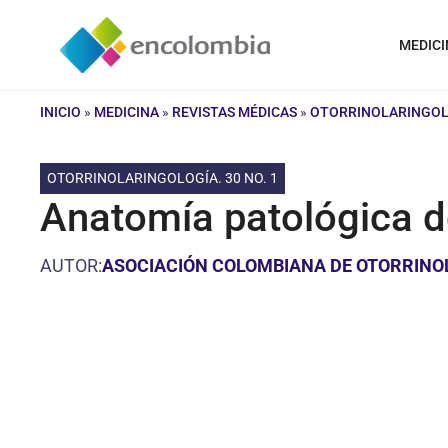
Saltar
al
MEDICI
contenido
INICIO
»
MEDICINA
»
REVISTAS MÉDICAS
»
OTORRINOLARINGOLO
OTORRINOLARINGOLOGÍA. 30 NO. 1
Anatomía patológica de
AUTOR:
ASOCIACIÓN COLOMBIANA DE OTORRINOLA