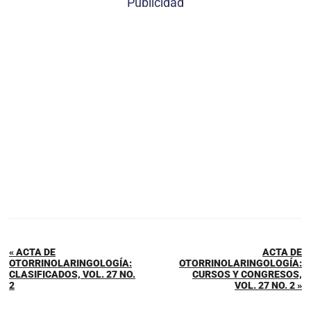
Publicidad
« ACTA DE
ACTA DE
OTORRINOLARINGOLOGÍA:
OTORRINOLARINGOLOGÍA:
CLASIFICADOS, VOL. 27 NO.
CURSOS Y CONGRESOS,
2
VOL. 27 NO. 2 »