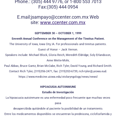
Phone.: (305) 444 9776, or 1-800 553 7013
Fax:(305) 444 0954
E.mail:jsampayo@ccenter.com.mx Web
site:
www.ccenter.com.mx
SEPTEMBER 30 – OCTOBER 1, 1999
Seventh Annual Conference on the Management of the Tinnitus Patient.
The University of Iowa, Iowa City, IA. For professionals and tinnitus patients.
Guest of Honor – Jack Vernon.
Speakers include: Michael Block, Gloria Reich, Meredith Eldridge, Soly Erlandsson,
Anne Mette-Mohr,
Paul Abbas, Bruce Gantz, Brian McCabe, Rich Tyler, David Young, and Richard Smith.
Contact Rich Tyler, (319)356-2471, fax: (319)353-6739, rich-tyler@,uiowa.eud.
https://www.medicine.uiowa.edu/otolaryngology/news/newsl
HIPOACUSIA AUTOINMUNE
Estudio de Investigación
La hipoacusia autoinmune es una enfermedad poco frecuente que muchas veces
pasa
desapercibida quitándole al paciente la posibilidad de un tratamiento.
Entre los medicamentos disponibles se encuentran la prednisona, ciclofosfamida y