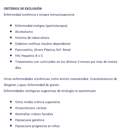
CRITERIOS DE
EXCLUSIÓN
Enfermedad sistémica y terapia inmunosupresiva
Enfermedad maligna (quimioterapia)
Alcoholismo
Historia de tuberculosis
Diabetes mellitus insulino dependiente
Pancreatitis, Ulcera Péptica, Enf. Renal
HIV, Hepatitis B o C
Tratamiento con corticoides en los últimos 3 meses por más de treinta
días.
Otras enfermedades sistémicas como artritis reumatoidea. Granulomatosis de
Wegener, Lupus, Enfermedad de graves
Enfermedades otológicas sugestivas de etiología no autoinmune
Otitis media crónica supurativa
Otoesclerosis cóclear
Anomalías cráneo faciales
Hipoacusia genética
Hipoacusia progresiva en niños