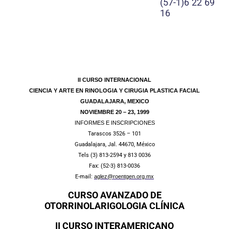
(57-1)6 22 69
16
II CURSO INTERNACIONAL
CIENCIA Y ARTE EN RINOLOGIA Y CIRUGIA PLASTICA FACIAL
GUADALAJARA, MEXICO
NOVIEMBRE 20 – 23, 1999
INFORMES E INSCRIPCIONES
Tarascos 3526 – 101
Guadalajara, Jal. 44670, México
Tels (3) 813-2594 y 813 0036
Fax: (52-3) 813-0036
E-mail:
aglez@roentgen.org.mx
CURSO AVANZADO DE
OTORRINOLARIGOLOGIA
CLÍNICA
II CURSO INTERAMERICANO