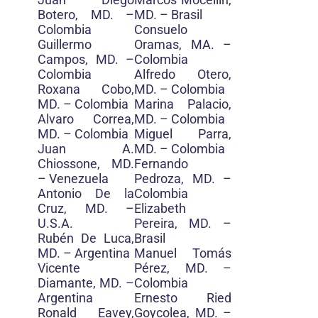
Botero, MD. –
MD. – Brasil
Colombia
Consuelo
Guillermo
Oramas, MA. –
Campos, MD. –
Colombia
Colombia
Alfredo Otero,
Roxana Cobo,
MD. – Colombia
MD. – Colombia
Marina Palacio,
Alvaro Correa,
MD. – Colombia
MD. – Colombia
Miguel Parra,
Juan A.
MD. – Colombia
Chiossone, MD.
Fernando
– Venezuela
Pedroza, MD. –
Antonio De la
Colombia
Cruz, MD. –
Elizabeth
U.S.A.
Pereira, MD. –
Rubén De Luca,
Brasil
MD. – Argentina
Manuel Tomás
Vicente
Pérez, MD. –
Diamante, MD. –
Colombia
Argentina
Ernesto Ried
Ronald Eavey,
Goycolea, MD. –