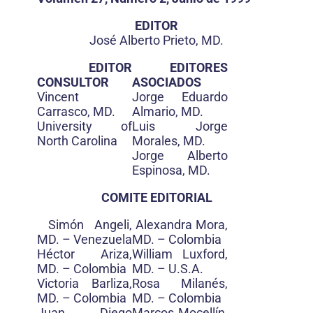
EDITOR
José Alberto Prieto, MD.
EDITOR
EDITORES
CONSULTOR
ASOCIADOS
Vincent
Jorge Eduardo
Carrasco, MD.
Almario, MD.
University of
Luis Jorge
North Carolina
Morales, MD.
Jorge Alberto
Espinosa, MD.
COMITE EDITORIAL
Simón Angeli,
Alexandra Mora,
MD. – Venezuela
MD. – Colombia
Héctor Ariza,
William Luxford,
MD. – Colombia
MD. – U.S.A.
Victoria Barliza,
Rosa Milanés,
MD. – Colombia
MD. – Colombia
Juan Diego
Marcos Mocellín,