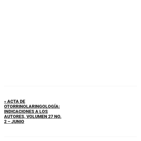
« ACTA DE
OTORRINOLARINGOLOGÍA:
INDICACIONES A LOS
AUTORES, VOLUMEN 27 NO.
2 – JUNIO