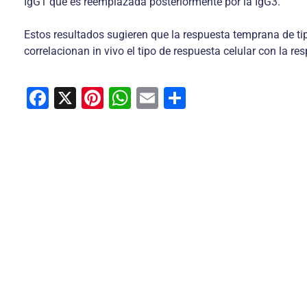
IgG1 que es reemplazada posteriormente por la IgG3.
Estos resultados sugieren que la respuesta temprana de tip
correlacionan in vivo el tipo de respuesta celular con la r
F
X
Pi
W
E
C
a
nt
h
m
o
c
er
at
ai
m
e
e
s
l
p
b
st
A
ar
o
p
tir
o
p
k