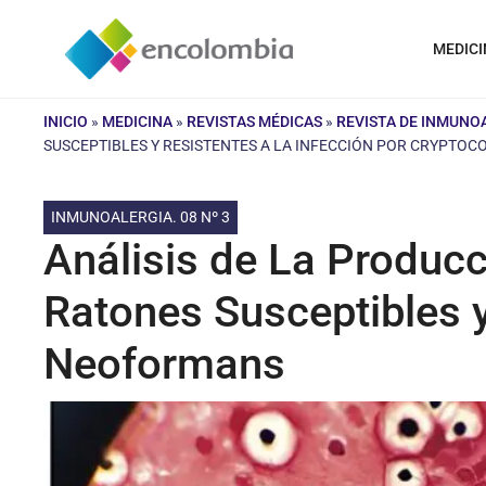
Saltar
al
MEDICI
contenido
INICIO
»
MEDICINA
»
REVISTAS MÉDICAS
»
REVISTA DE INMUNO
SUSCEPTIBLES Y RESISTENTES A LA INFECCIÓN POR CRYPT
INMUNOALERGIA. 08 Nº 3
Análisis de La Producc
Ratones Susceptibles y
Neoformans