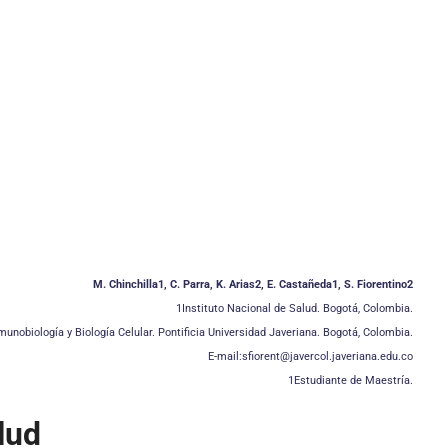
M. Chinchilla1, C. Parra, K. Arias2, E. Castañeda1, S. Fiorentino2
1Instituto Nacional de Salud. Bogotá, Colombia.
unobiología y Biología Celular. Pontificia Universidad Javeriana. Bogotá, Colombia.
E-mail:sfiorent@javercol.javeriana.edu.co
1Estudiante de Maestría.
lud