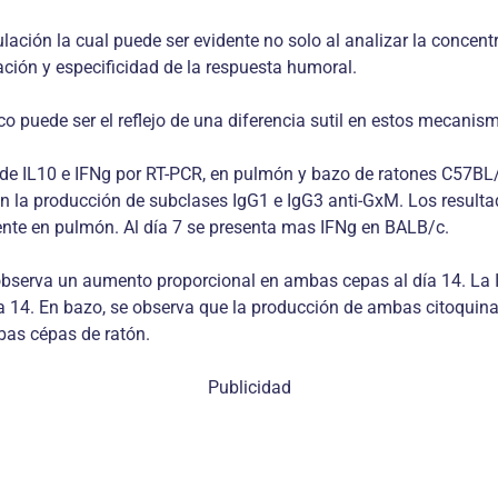
egulación la cual puede ser evidente no solo al analizar la conce
ación y especificidad de la respuesta humoral.
oco puede ser el reflejo de una diferencia sutil en estos mecanis
n de IL10 e IFNg por RT-PCR, en pulmón y bazo de ratones C57BL/
n la producción de subclases IgG1 e IgG3 anti-GxM. Los resulta
ente en pulmón. Al día 7 se presenta mas IFNg en BALB/c.
observa un aumento proporcional en ambas cepas al día 14. La I
día 14. En bazo, se observa que la producción de ambas citoqu
bas cépas de ratón.
Publicidad