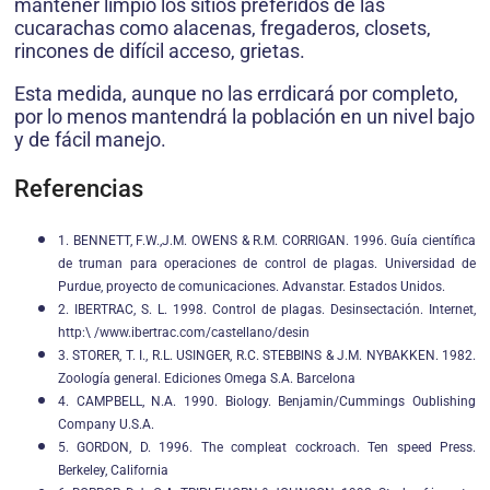
mantener limpio los sitios preferidos de las
cucarachas como alacenas, fregaderos, closets,
rincones de difícil acceso, grietas.
Esta medida, aunque no las errdicará por completo,
por lo menos mantendrá la población en un nivel bajo
y de fácil manejo.
Referencias
1. BENNETT, F.W.,J.M. OWENS & R.M. CORRIGAN. 1996. Guía científica
de truman para operaciones de control de plagas. Universidad de
Purdue, proyecto de comunicaciones. Advanstar. Estados Unidos.
2. IBERTRAC, S. L. 1998. Control de plagas. Desinsectación. Internet,
http:\ /www.ibertrac.com/castellano/desin
3. STORER, T. I., R.L. USINGER, R.C. STEBBINS & J.M. NYBAKKEN. 1982.
Zoología general. Ediciones Omega S.A. Barcelona
4. CAMPBELL, N.A. 1990. Biology. Benjamin/Cummings Oublishing
Company U.S.A.
5. GORDON, D. 1996. The compleat cockroach. Ten speed Press.
Berkeley, California