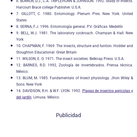
6. BORROR, D.J., C.A. TRIPLEHORN & JOHNSON. 1992. Study of insects.
Harcourt Brace college Publisher. U.S.A.
7. GILLOTT, C. 1980. Entomology. Plenum Pres. New York. United
States
8. SERNA, F.J. 1996. Entomología general. P.V. Gráficas. Medellín
9. BELL, W.J. 1981. The laboratory cockroach. Champan & Hall. New
York
10. CHAPMAN, F. 1969. The insects, structure and funtion. Hodder and
Stoughton Educational. Great Britain
11. WILSON, E. O. 1971. The insect societies. Belknap Press. U.S.A.
12. BARNES, R.D. 1992, Zoología de invertebrados. Prensa técnica.
México.
13. BLUM, M. 1985. Fundamentals of Insect physiology. Jhon Wiley &
Sons. New York
14. DAVIDSON, R.H. & W.F. LYON. 1992.
Plagas de insectos agricolas y
del jardín
. Limusa. México.
Publicidad