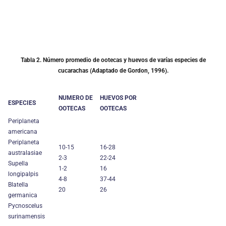
Tabla 2.
Número promedio de ootecas y huevos de varías especies de
cucarachas (Adaptado de Gordon, 1996).
NUMERO DE
HUEVOS POR
ESPECIES
OOTECAS
OOTECAS
Periplaneta
americana
Periplaneta
10-15
16-28
australasiae
2-3
22-24
Supella
1-2
16
longipalpis
4-8
37-44
Blatella
20
26
germanica
Pycnoscelus
surinamensis