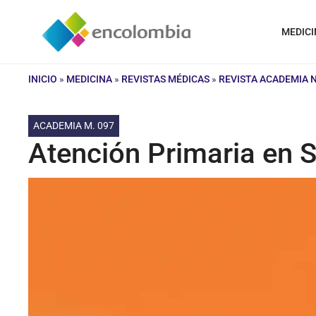
Saltar
al
MEDICI
contenido
INICIO
»
MEDICINA
»
REVISTAS MÉDICAS
»
REVISTA ACADEMIA 
ACADEMIA M. 097
Atención Primaria en S