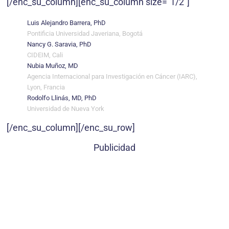
[/enc_su_column][enc_su_column size=”1/2″]
Luis Alejandro Barrera, PhD
Pontificia Universidad Javeriana, Bogotá
Nancy G. Saravia, PhD
CIDEIM, Cali
Nubia Muñoz, MD
Agencia Internacional para Investigación en Cáncer (IARC),
Lyon, Francia
Rodolfo Llinás, MD, PhD
Universidad de Nueva York
[/enc_su_column][/enc_su_row]
Publicidad