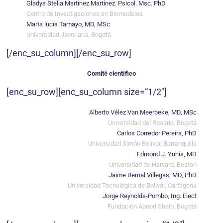
Gladys Stella Martínez Martínez. Psicol. Msc. PhD
Centro de Investigaciones en Biomodelos
Marta lucía Tamayo, MD, MSc
Universidad Javeriana, Bogotá
[/enc_su_column][/enc_su_row]
Comité científico
[enc_su_row][enc_su_column size=”1/2″]
Alberto Vélez Van Meerbeke, MD, MSc
Universidad del Rosario, Bogotá
Carlos Corredor Pereira, PhD
Universidad Simón Bolívar, Barranquilla
Edmond J. Yunis, MD
Universidad de Harvard, Boston
Jaime Bernal Villegas, MD, PhD
Universidad Tecnológica de Bolívar, Cartagena
Jorge Reynolds-Pombo, Ing. Elect
Fundación Abood Shaio, Bogotá