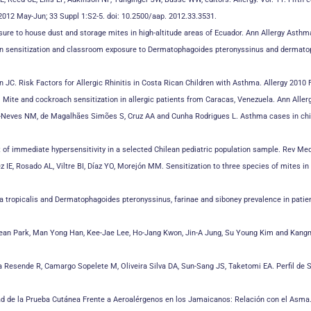
 2012 May-Jun; 33
Suppl 1:S2-5. doi: 10.2500/aap. 2012.33.3531.
posure to house dust and storage mites in high-altitude areas of Ecuador. Ann Allergy Asth
in sensitization and
classroom exposure to Dermatophagoides pteronyssinus and dermatoph
ón JC. Risk Factors
for Allergic Rhinitis in Costa Rican Children with Asthma. Allergy 2010
. Mite and cockroach sensitization in allergic patients from Caracas, Venezuela. Ann All
a-Neves NM, de Magalhães Simões S, Cruz AA and Cunha Rodrigues L. Asthma cases in childh
st of immediate hypersensitivity in a selected Chilean pediatric population sample. Rev Me
E, Rosado AL, Viltre BI, Díaz YO, Morejón MM. Sensitization to three species of mites in 
tropicalis and Dermatophagoides pteronyssinus, farinae and siboney prevalence in patients 
an Park, Man Yong Han, Kee-Jae Lee, Ho-Jang Kwon, Jin-A Jung, Su Young Kim and Kangmo 
ra Resende R, Camargo Sopelete M, Oliveira Silva DA, Sun-Sang JS, Taketomi EA. Perfil de 
ad de la Prueba Cutánea Frente a Aeroalérgenos en los Jamaicanos: Relación con el Asma.