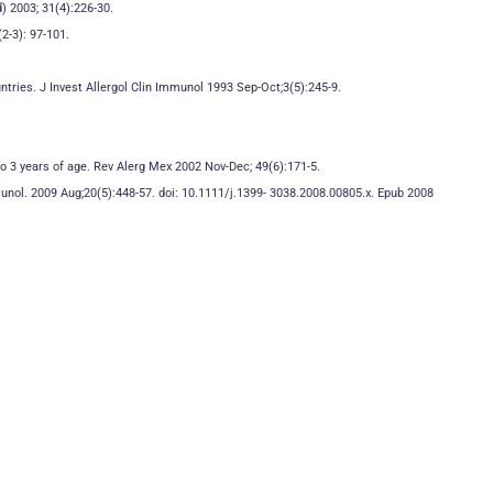
) 2003; 31(4):226-30.
2-3): 97-101.
ntries. J Invest Allergol Clin Immunol
1993 Sep-Oct;3(5):245-9.
to 3 years of age. Rev Alerg Mex
2002 Nov-Dec; 49(6):171-5.
munol. 2009 Aug;20(5):448-57. doi:
10.1111/j.1399- 3038.2008.00805.x. Epub 2008