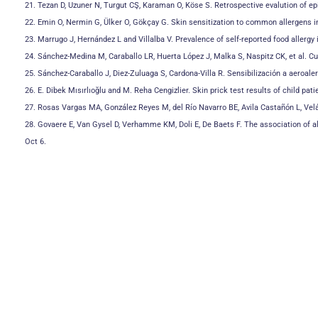
21. Tezan D, Uzuner N, Turgut CŞ, Karaman O, Köse S. Retrospective evalution of e
22. Emin O, Nermin G, Ülker O, Gökçay G. Skin sensitization to common allergens in
23. Marrugo J, Hernández L and Villalba V. Prevalence of self-reported food allergy
24. Sánchez-Medina M, Caraballo LR, Huerta López J, Malka S, Naspitz CK, et al. Cu
25. Sánchez-Caraballo J, Diez-Zuluaga S, Cardona-Villa R. Sensibilización a aeroal
26. E. Dibek Mısırlıoğlu and M. Reha Cengizlier. Skin prick test results of child p
27. Rosas Vargas MA, González Reyes M, del Río Navarro BE, Avila Castañón L, Ve
28. Govaere E, Van Gysel D, Verhamme KM, Doli E, De Baets F. The association of
Oct 6.