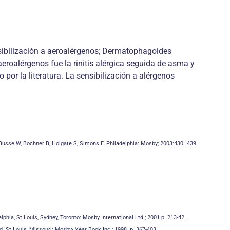
nsibilización a aeroalérgenos; Dermatophagoides
eroalérgenos fue la rinitis alérgica seguida de asma y
por la literatura. La sensibilización a alérgenos
J, Busse W, Bochner B, Holgate S, Simons F. Philadelphia: Mosby; 2003:430–439.
hia, St Louis, Sydney, Toronto: Mosby International Ltd.; 2001.p. 213-42.
d. St Louis, Missouri: Mosby- Year Book Inc.; 1998. p. 367-403.