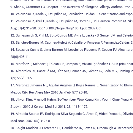
9. Shah R, Grammer LC. Chapter 1: an overview of allergens. Allergy Asthma Proc.
10. Valdivieso R, Iraola V, Estupiñán M, Fernández- Caldas E. Sensitization and ex
11. Valdivieso R, Abril L, Iraola V, Estupiñan M, Correa E, Del Carmen Romero M. Sk
Aug; 57(4):319-20. doi: 10.1093/tropej/fmp105. Epub 2009 Oct.
12. Bunyavanich S, Phil M, Soto-Quiros ME, Avila L, Laskey D, Senter JM and Celed
13. Sánchez-Borges M, Capriles-Hulett A, Caballero- Fonseca F, Fernández-Caldas E
14. Souza da Cunha S, Lima Barreto M, Leovigildo Fiaccone R, Cooper PJ, Alcantar
28(6):405-11.
15. Martínez J, Méndez C, Talesnik E, Campos E, Viviani P, Sánchez I. Skin prick te
16. Almarales RL, Castelló MA, Díaz MR, Canosa JS, Gómez IG, León MG, Domínguez I
Apr; 56(2):31-5.
17. Martínez Jiménez NE, Aguilar Angeles D, Rojas Ramos E. Sensitization to Blomia 
Mexico City. Rev Alerg Mex 2010 Jan-Feb; 57(1):3-10.
18. Jihyun Kim, Myung-Il Hahm, So-Yeon Lee, Woo Kyung Kim, Yoomi Chae, Yong Me
Study in 2010 J Korean Med Sci 2011; 26: 1165-1172.
19. Almeida Soares FA, Rodrigues Silva Segundo G, Alves R, Hideki Ynoue L, Olivei
Med Bras 2007; 53(1): 25-8.
20. Knight-Madden J, Forrester TE, Hambleton IR, Lewis N, Greenough A. Reactivid