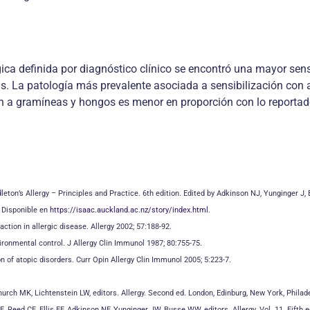
ica definida por diagnóstico clínico se encontró una mayor se
s. La patología más prevalente asociada a sensibilización con a
ón a gramíneas y hongos es menor en proporción con lo reportado 
dleton’s Allergy – Principles and Practice. 6th edition. Edited by Adkinson NJ, Yunginger 
. Disponible en
https://isaac.auckland.ac.nz/story/index.html
.
action in allergic disease. Allergy 2002; 57:188-92.
ronmental control. J Allergy Clin Immunol 1987; 80:755-75.
n of atopic disorders. Curr Opin Allergy Clin Immunol 2005; 5:223-7.
ch MK, Lichtenstein LW, editors. Allergy. Second ed. London, Edinburg, New York, Philadelp
, Reed CE, Ellis EF, Adkinson NF, Yunginger JW, Busse WW, editors. Allergy. Vol. 11. Fifth e