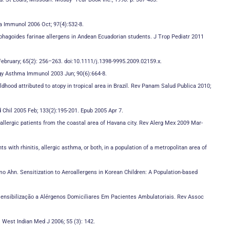
ma Immunol 2006 Oct; 97(4):532-8.
agoides farinae allergens in Andean Ecuadorian students. J Trop Pediatr 2011
 February; 65(2): 256–263. doi:10.1111/j.1398-9995.2009.02159.x.
ergy Asthma Immunol 2003 Jun; 90(6):664-8.
ood attributed to atopy in tropical area in Brazil. Rev Panam Salud Publica 2010;
d Chil 2005 Feb; 133(2):195-201. Epub 2005 Apr 7.
allergic patients from the coastal area of Havana city. Rev Alerg Mex 2009 Mar-
with rhinitis, allergic asthma, or both, in a population of a metropolitan area of
Ahn. Sensitization to Aeroallergens in Korean Children: A Population-based
Sensibilização a Alérgenos
Domiciliares Em Pacientes Ambulatoriais. Rev Assoc
 West Indian Med J 2006; 55 (3): 142.