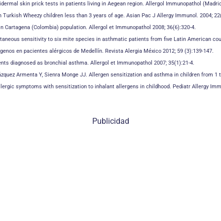
pidermal skin prick
tests in patients living in Aegean region. Allergol Immunopathol (Madrid
 Turkish Wheezy children less than 3 years of age. Asian Pac J Allergy Immunol. 2004; 22(
 in Cartagena (Colombia) population. Allergol et Immunopathol 2008; 36(6):320-4.
taneous sensitivity to six mite species in asthmatic patients from five Latin American cou
ergenos en pacientes alérgicos de Medellín. Revista Alergia México 2012; 59 (3):139-147.
atients diagnosed as bronchial asthma. Allergol et Immunopathol 2007; 35(1):21-4.
lázquez Armenta Y,
Sienra Monge JJ. Allergen sensitization and asthma in children from 1 
 allergic symptoms
with sensitization to inhalant allergens in childhood. Pediatr Allergy Im
Publicidad