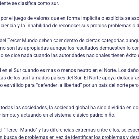
dente se clasifica como sur.
e por el juego de valores que en forma implícita o explícita se 
iencia y la inhabilidad de reconocer sus propios problemas o de
del Tercer Mundo deben caer dentro de ciertas categorías aunque
 no son las apropiadas aunque los resultados demuestren lo con
 se dice nada cuando las autoridades nacionales tienen éxito 
ad en el Sur cuando es mas o menos neutro en el Norte. Los da
tas de los así llamados países del Sur. El Norte apoya dictadura
s válido para “defender la libertad” por un país del norte pero 
 todas las sociedades, la sociedad global ha sido dividida en 
ismos, y actuando en el sistema clásico padre: niño.
l “Tercer Mundo” y las diferencias extremas entre ellos, se esp
n busca de problemas en vez de identificar los problemas y desa