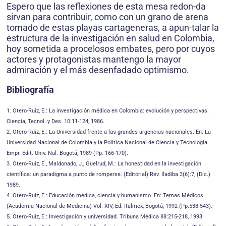
Espero que las reflexiones de esta mesa redon-da
sirvan para contribuir, como con un grano de arena
tomado de estas playas cartageneras, a apun-talar la
estructura de la investigación en salud en Colombia,
hoy sometida a procelosos embates, pero por cuyos
actores y protagonistas mantengo la mayor
admiración y el más desenfadado optimismo.
Bibliografía
1. Otero-Ruiz, E.: La investigación médica en Colombia: evolución y perspectivas.
Ciencia, Tecnol. y Des. 10:11-124, 1986.
2. Otero-Ruiz, E.: La Universidad frente a las grandes urgencias nacionales. En: La
Universidad Nacional de Colombia y la Política Nacional de Ciencia y Tecnología.
Empr. Edit. Univ. Nal. Bogotá, 1989 (Pp. 166-170).
3. Otero-Ruiz, E., Maldonado, J., Guelrud, M.: La honestidad en la investigación
científica: un paradigma a punto de romperse. (Editorial) Rev. Iladiba 3(6):7, (Dic.)
1989.
4. Otero-Ruiz, E.: Educación médica, ciencia y humanismo. En: Temas Médicos
(Academia Nacional de Medicina) Vol. XIV, Ed. Italmex, Bogotá, 1992 (Pp.538-543).
5. Otero-Ruiz, E.: Investigación y universidad. Tribuna Médica 88:215-218, 1993.