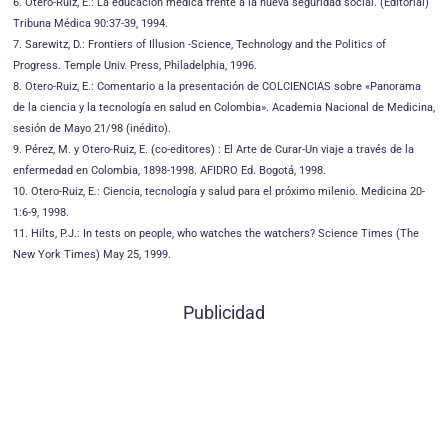
6. Otero-Ruiz, E.: La educación médica frente a la nueva seguridad social. (Editorial)
Tribuna Médica 90:37-39, 1994.
7. Sarewitz, D.: Frontiers of Illusion -Science, Technology and the Politics of
Progress. Temple Univ. Press, Philadelphia, 1996.
8. Otero-Ruiz, E.: Comentario a la presentación de COLCIENCIAS sobre «Panorama
de la ciencia y la tecnología en salud en Colombia». Academia Nacional de Medicina,
sesión de Mayo 21/98 (inédito).
9. Pérez, M. y Otero-Ruiz, E. (co-editores) : El Arte de Curar-Un viaje a través de la
enfermedad en Colombia, 1898-1998. AFIDRO Ed. Bogotá, 1998.
10. Otero-Ruiz, E.: Ciencia, tecnología y salud para el próximo milenio. Medicina 20-
1:6-9, 1998.
11. Hilts, P.J.: In tests on people, who watches the watchers? Science Times (The
New York Times) May 25, 1999.
Publicidad