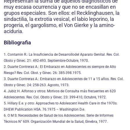
Representan la suma de aquellos diagnósticos de
muy escasa ocurrencia y que no se encasillan en
grupos especiales. Son ellos: el Recklinghausen, la
sindactilia, la extrotia vesical, el labio leporino, la
progeria, el gargolismo, el Von Gierke y la amino-
aciduria.
Bibliografia
1. Contamin R.: La Insuficiencia de Desarrollodel Aparato Genital. Rev. Col.
Obsto y Ginec. 21: 492-493. Septiembre-Octubre, 1970.
2. Duarte Contreras A.: El Embarazo en Adolescentes es siempre de Alto
Riesgo? Rev. Col. Obst. y Ginec. 26: 385-398.1975.
3. Duarte Contreras A.: Embarazo en Adolescentes de 11 a 15 años. Rev. Col.
Obsto y Ginec. 24: 258-263. Agosto, 1973.
4. Jubiz H. Alfonso y otros: Motivos de Consulta más frecuentes en 620
Adolescentes. Rev. Col. Obsto y Ginec. 23: 399-410, Octubre, 1972.
5. Hillary E.e. y otro: Approaches to Adolescent Health Care in the 1970s.
DHEW Publication HSA. 76.1975 – Washington D.e.
6. O M S: Necesidades de Salud de los Adolescentes. Serie de Informes
Técnicos N° 609. Organización Mundial de la Salud, Ginebra, 1977.