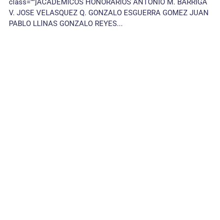
class=””]ACADÉMICOS HONORARIOS ANTONIO M. BARRIGA
V. JOSE VELASQUEZ Q. GONZALO ESGUERRA GOMEZ JUAN
PABLO LLlNAS GONZALO REYES...