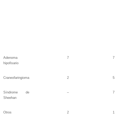
Adenoma
7
7
hipofisario
Craneofaringioma
2
5
Síndrome de
–
7
Sheehan
Otros
2
1