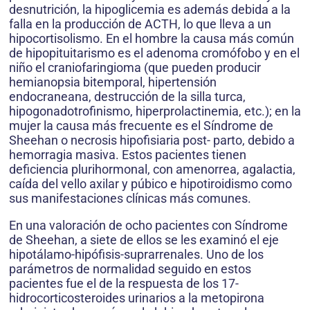
desnutrición, la hipoglicemia es además debida a la
falla en la producción de ACTH, lo que lleva a un
hipocortisolismo. En el hombre la causa más común
de hipopituitarismo es el adenoma cromófobo y en el
niño el craniofaringioma (que pueden producir
hemianopsia bitemporal, hipertensión
endocraneana, destrucción de la silla turca,
hipogonadotrofinismo, hiperprolactinemia, etc.); en la
mujer la causa más frecuente es el Síndrome de
Sheehan o necrosis hipofisiaria post- parto, debido a
hemorragia masiva. Estos pacientes tienen
deficiencia plurihormonal, con amenorrea, agalactia,
caída del vello axilar y púbico e hipotiroidismo como
sus manifestaciones clínicas más comunes.
En una valoración de ocho pacientes con Síndrome
de Sheehan, a siete de ellos se les examinó el eje
hipotálamo-hipófisis-suprarrenales. Uno de los
parámetros de normalidad seguido en estos
pacientes fue el de la respuesta de los 17-
hidrocorticosteroides urinarios a la metopirona