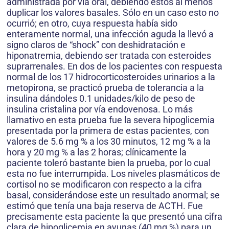
administrada por vía oral, debiendo estos al menos
duplicar los valores basales. Sólo en un caso esto no
ocurrió; en otro, cuya respuesta había sido
enteramente normal, una infección aguda la llevó a
signo claros de “shock” con deshidratación e
hiponatremia, debiendo ser tratada con esteroides
suprarrenales. En dos de los pacientes con respuesta
normal de los 17 hidrocorticosteroides urinarios a la
metopirona, se practicó prueba de tolerancia a la
insulina dándoles 0.1 unidades/kilo de peso de
insulina cristalina por vía endovenosa. Lo más
llamativo en esta prueba fue la severa hipoglicemia
presentada por la primera de estas pacientes, con
valores de 5.6 mg % a los 30 minutos, 12 mg % a la
hora y 20 mg % a las 2 horas; clínicamente la
paciente toleró bastante bien la prueba, por lo cual
esta no fue interrumpida. Los niveles plasmáticos de
cortisol no se modificaron con respecto a la cifra
basal, considerándose este un resultado anormal; se
estimó que tenía una baja reserva de ACTH. Fue
precisamente esta paciente la que presentó una cifra
clara de hipoglicemia en ayunas (40 mg %) para un