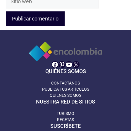
web
Facebook
Pinterest
YouTube
X
QUIÉNES SOMOS
CONTÁCTANOS
PUBLICA TUS ARTÍCULOS
QUIENES SOMOS
NUESTRA RED DE SITIOS
TURISMO
RECETAS
SUSCRÍBETE