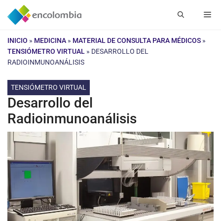
Saltar
Me
al
contenido
INICIO
»
MEDICINA
»
MATERIAL DE CONSULTA PARA MÉDICOS
»
TENSIÓMETRO VIRTUAL
»
DESARROLLO DEL
RADIOINMUNOANÁLISIS
TENSIÓMETRO VIRTUAL
Desarrollo del
Radioinmunoanálisis