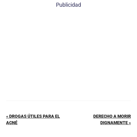
c
er
at
ai
m
Publicidad
e
e
s
l
p
b
st
A
ar
o
p
tir
o
p
k
« DROGAS ÚTILES PARA EL
DERECHO A MORIR
ACNÉ
DIGNAMENTE »