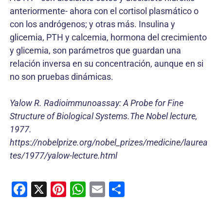
anteriormente- ahora con el cortisol plasmático o
con los andrógenos; y otras más. Insulina y
glicemia, PTH y calcemia, hormona del crecimiento
y glicemia, son parámetros que guardan una
relación inversa en su concentración, aunque en si
no son pruebas dinámicas.
Yalow R. Radioimmunoassay: A Probe for Fine
Structure of Biological Systems.The Nobel lecture,
1977.
https://nobelprize.org/nobel_prizes/medicine/laurea
tes/1977/yalow-lecture.html
F
X
Pi
W
E
C
a
nt
h
m
o