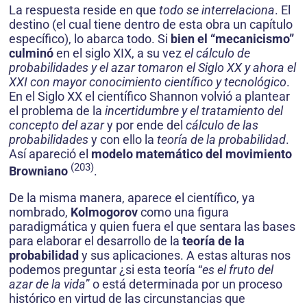
La respuesta reside en que
todo se interrela­ciona
. El
destino (el cual tiene dentro de esta obra un capítulo
específico), lo abarca todo. Si
bien el “mecanicismo”
culminó
en el siglo XIX, a su vez
el cálculo de
probabilidades y el azar tomaron el Siglo XX y ahora el
XXI con mayor conocimiento científico y tecnológico
.
En el Siglo XX el científico Shannon volvió a plantear
el problema de la
incertidumbre y el tratamiento del
concepto del azar
y por ende del
cálculo de las
probabilidades
y con ello la
teoría de la probabilidad
.
Así apareció el
modelo matemático del movimiento
(203)
Browniano
.
De la misma manera, aparece el científico, ya
nombrado,
Kolmogorov
como una figura
paradigmática y quien fuera el que sentara las bases
para elaborar el desarrollo de la
teoría de la
probabilidad
y sus aplicaciones. A estas alturas nos
podemos preguntar ¿si esta teoría “
es el fruto del
azar de la vida
” o está determinada por un proceso
histórico en virtud de las circunstancias que