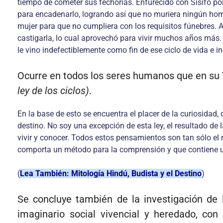
tiempo de cometer sus fechorías. Enfurecido con Sísifo por 
para encadenarlo, logrando así que no muriera ningún hombre
mujer para que no cumpliera con los requisitos fúnebres. A
castigarla, lo cual aprovechó para vivir muchos años más. F
le vino indefectiblemente como fin de ese ciclo de vida e i
Ocurre en todos los seres humanos que en su Y
ley de los ciclos)
.
En la base de esto se encuentra el placer de la curiosida
destino. No soy una excepción de esta ley, el resultado de 
vivir y conocer. Todos estos pensamientos son tan sólo el
comporta un método para la comprensión y que contiene un
(
Lea También: Mitología Hindú, Budista y el Destino
)
Se concluye también de la investigación de l
imaginario social vivencial y heredado, con 