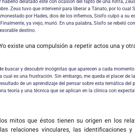
haberlo delatado éste con ocasión del rapto de una ninfa, Zeus l
. Zeus tuvo que intervenir para liberar a Tánato, por lo cual Sí
monestado por Hades, dios de los infiernos, Sísifo culpó a su es
inalmente, ya viejo, murió. En una palabra, Sísifo se rebeló con
nexorable destino.
o existe una compulsión a repetir actos una y otr
d, de buscar y descubrir incógnitas que aparecen a cada momento
la cual es una frustración. Sin embargo, me queda el placer de la
 resultado de un aprendizaje del pensar sobre esta temática del
a teoría y una técnica que se aplican en la clínica con expec
os mitos que éstos tienen su origen en los relat
las relaciones vinculares, las identificaciones 