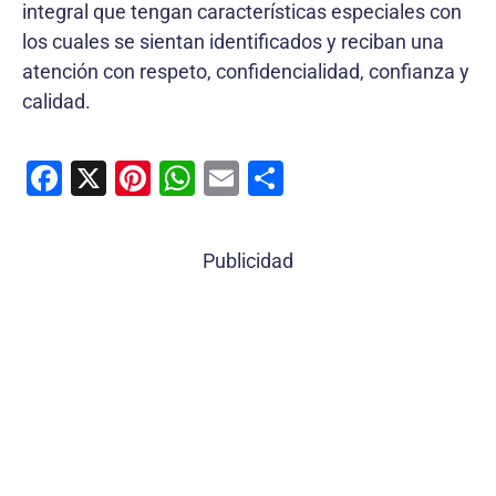
integral que tengan características especiales con
los cuales se sientan identificados y reciban una
atención con respeto, confidencialidad, confianza y
calidad.
F
X
Pi
W
E
C
a
nt
h
m
o
c
er
at
ai
m
Publicidad
e
e
s
l
p
b
st
A
ar
o
p
tir
o
p
k