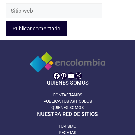
Sitio
web
Facebook
Pinterest
YouTube
X
QUIÉNES SOMOS
CONTÁCTANOS
PUBLICA TUS ARTÍCULOS
QUIENES SOMOS
NUESTRA RED DE SITIOS
TURISMO
RECETAS