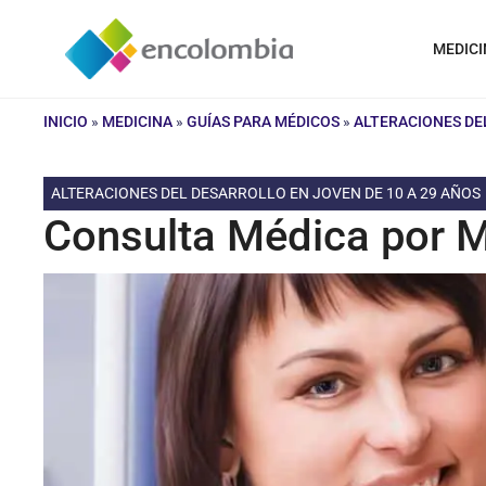
Saltar
al
MEDICI
contenido
INICIO
»
MEDICINA
»
GUÍAS PARA MÉDICOS
»
ALTERACIONES DE
ALTERACIONES DEL DESARROLLO EN JOVEN DE 10 A 29 AÑOS
Consulta Médica por M