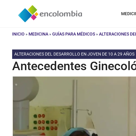
Saltar
al
MEDICI
contenido
INICIO
»
MEDICINA
»
GUÍAS PARA MÉDICOS
»
ALTERACIONES DE
ALTERACIONES DEL DESARROLLO EN JOVEN DE 10 A 29 AÑOS
Antecedentes Ginecol