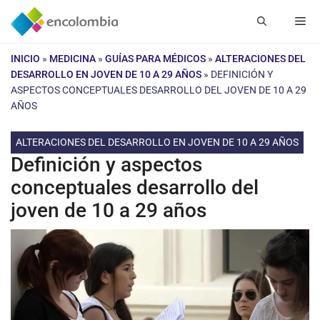
Saltar
Me
al
contenido
INICIO
»
MEDICINA
»
GUÍAS PARA MÉDICOS
»
ALTERACIONES DEL
DESARROLLO EN JOVEN DE 10 A 29 AÑOS
»
DEFINICIÓN Y
ASPECTOS CONCEPTUALES DESARROLLO DEL JOVEN DE 10 A 29
AÑOS
ALTERACIONES DEL DESARROLLO EN JOVEN DE 10 A 29 AÑOS
Definición y aspectos
conceptuales desarrollo del
joven de 10 a 29 años