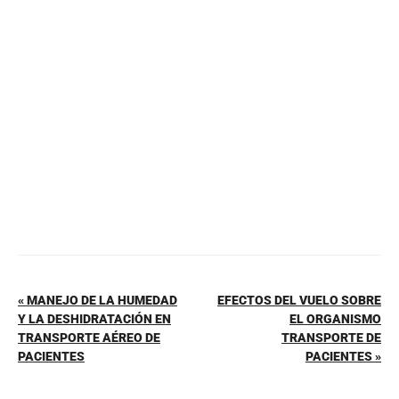
b
st
A
ar
o
p
tir
o
p
k
« MANEJO DE LA HUMEDAD
EFECTOS DEL VUELO SOBRE
Y LA DESHIDRATACIÓN EN
EL ORGANISMO
TRANSPORTE AÉREO DE
TRANSPORTE DE
PACIENTES
PACIENTES »