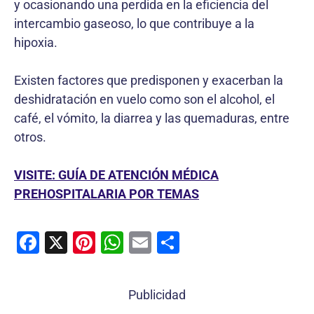
y ocasionando una perdida en la eficiencia del
intercambio gaseoso, lo que contribuye a la
hipoxia.
Existen factores que predisponen y exacerban la
deshidratación en vuelo como son el alcohol, el
café, el vómito, la diarrea y las quemaduras, entre
otros.
VISITE: GUÍA DE ATENCIÓN MÉDICA
PREHOSPITALARIA POR TEMAS
F
X
Pi
W
E
C
a
nt
h
m
o
c
er
at
ai
m
Publicidad
e
e
s
l
p