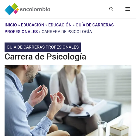
Saltar
Me
al
contenido
INICIO
»
EDUCACIÓN
»
EDUCACIÓN
»
GUÍA DE CARRERAS
PROFESIONALES
»
CARRERA DE PSICOLOGÍA
GUÍA DE CARRERAS PROFESIONALES
Carrera de Psicología