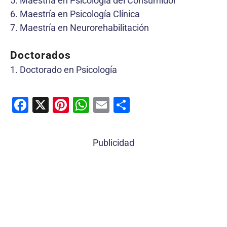
5. Maestría en Psicología del Consumidor
6. Maestría en Psicología Clínica
7. Maestría en Neurorehabilitación
Doctorados
1. Doctorado en Psicología
F
X
Pi
W
E
C
a
nt
h
m
o
c
er
at
ai
m
Publicidad
e
e
s
l
p
b
st
A
ar
o
p
tir
o
p
k