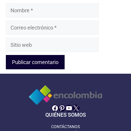
Nombre
Correo
electrónico
Sitio
web
Facebook
Pinterest
YouTube
X
QUIÉNES SOMOS
CONTÁCTANOS