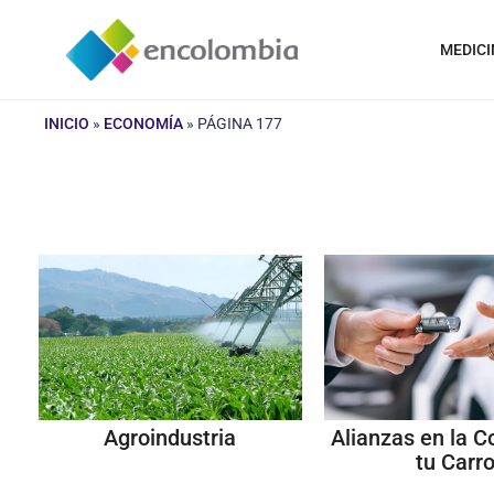
Saltar
al
MEDICI
contenido
INICIO
»
ECONOMÍA
»
PÁGINA 177
Agroindustria
Alianzas en la 
tu Carr